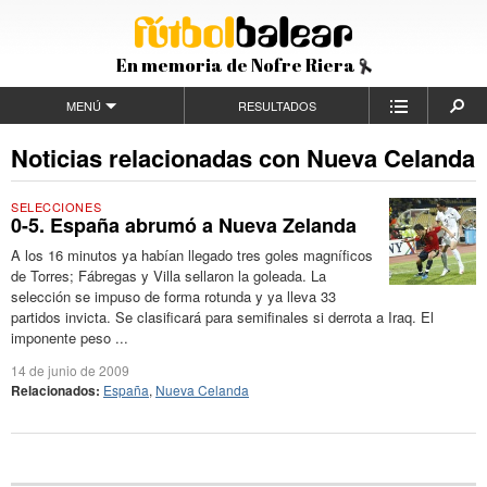
En memoria de Nofre Riera
MENÚ
RESULTADOS
Noticias relacionadas con Nueva Celanda
SELECCIONES
0-5. España abrumó a Nueva Zelanda
A los 16 minutos ya habían llegado tres goles magníficos
de Torres; Fábregas y Villa sellaron la goleada. La
selección se impuso de forma rotunda y ya lleva 33
partidos invicta. Se clasificará para semifinales si derrota a Iraq. El
imponente peso ...
14 de junio de 2009
Relacionados:
España
,
Nueva Celanda