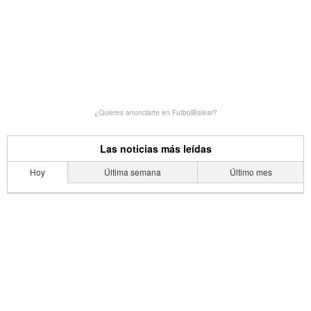
¿Quieres anunciarte en FutbolBalear?
Las noticias más leídas
Hoy
Última semana
Último mes