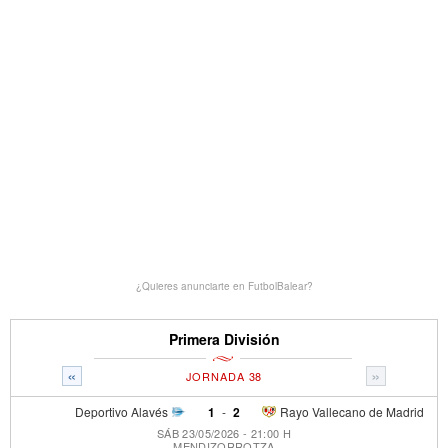
¿Quieres anunciarte en FutbolBalear?
Primera División
«
»
JORNADA 38
Deportivo Alavés
1
-
2
Rayo Vallecano de Madrid
SÁB 23/05/2026 - 21:00 H
MENDIZORROTZA