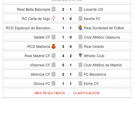
Real Betis Balompié
2
-
1
Levante UD
RC Celta de Vigo
1
-
0
Sevilla FC
RCD Espanyol de Barcelona
1
-
1
Real Sociedad de Fútbol
Getafe CF
1
-
0
Club Atlético Osasuna
RCD Mallorca
3
-
0
Real Oviedo
Real Madrid CF
4
-
2
Athletic Club
Villarreal CF
5
-
1
Club Atlético de Madrid
Valencia CF
3
-
1
FC Barcelona
Girona FC
1
-
1
Elche CF
-
MÁS RESULTADOS
CLASIFICACIÓN