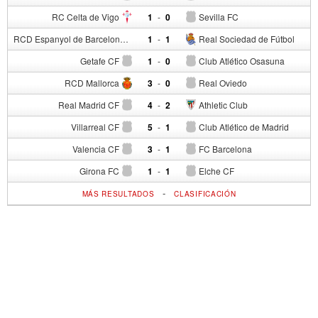
RC Celta de Vigo
1
-
0
Sevilla FC
RCD Espanyol de Barcelona
1
-
1
Real Sociedad de Fútbol
Getafe CF
1
-
0
Club Atlético Osasuna
RCD Mallorca
3
-
0
Real Oviedo
Real Madrid CF
4
-
2
Athletic Club
Villarreal CF
5
-
1
Club Atlético de Madrid
Valencia CF
3
-
1
FC Barcelona
Girona FC
1
-
1
Elche CF
-
MÁS RESULTADOS
CLASIFICACIÓN