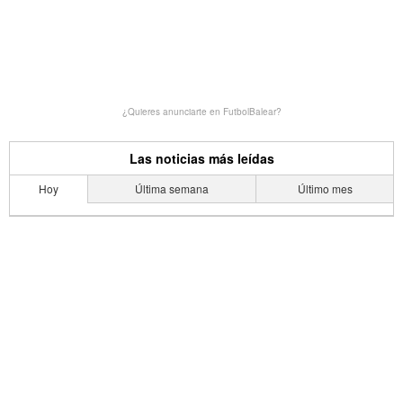
¿Quieres anunciarte en FutbolBalear?
Las noticias más leídas
Hoy
Última semana
Último mes