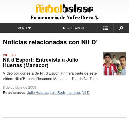
En memoria de Nofre Riera
MENÚ
RESULTADOS
Noticias relacionadas con Nit D’
VIDEOS
Nit d’Esport: Entrevista a Julio
Huertas (Manacor)
Vídeo por cortesía de Nit d’Esport Primera parte de este
vídeo: Nit d’Esport: Resumen Manacor – Pla de Na Tesa
8 de octubre de 2009
Relacionados:
Julio Huertas
,
Luis Rodr
,
manacor
,
Nit D'