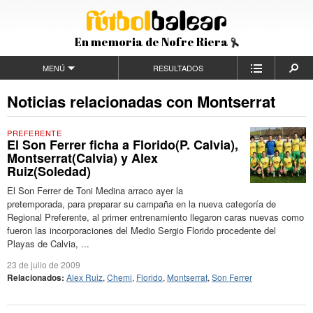
En memoria de Nofre Riera
MENÚ
RESULTADOS
Noticias relacionadas con Montserrat
PREFERENTE
El Son Ferrer ficha a Florido(P. Calvia),
Montserrat(Calvia) y Alex
Ruiz(Soledad)
El Son Ferrer de Toni Medina arraco ayer la
pretemporada, para preparar su campaña en la nueva categoría de
Regional Preferente, al primer entrenamiento llegaron caras nuevas como
fueron las incorporaciones del Medio Sergio Florido procedente del
Playas de Calvia, ...
23 de julio de 2009
Relacionados:
Alex Ruiz
,
Chemi
,
Florido
,
Montserrat
,
Son Ferrer