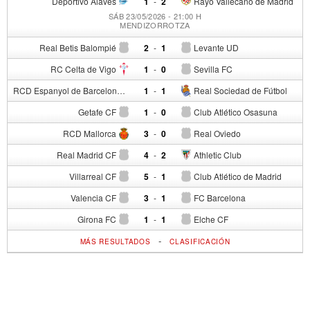
Deportivo Alavés
1
-
2
Rayo Vallecano de Madrid
SÁB 23/05/2026 - 21:00 H
MENDIZORROTZA
Real Betis Balompié
2
-
1
Levante UD
RC Celta de Vigo
1
-
0
Sevilla FC
RCD Espanyol de Barcelona
1
-
1
Real Sociedad de Fútbol
Getafe CF
1
-
0
Club Atlético Osasuna
RCD Mallorca
3
-
0
Real Oviedo
Real Madrid CF
4
-
2
Athletic Club
Villarreal CF
5
-
1
Club Atlético de Madrid
Valencia CF
3
-
1
FC Barcelona
Girona FC
1
-
1
Elche CF
-
MÁS RESULTADOS
CLASIFICACIÓN