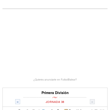
¿Quieres anunciarte en FutbolBalear?
Primera División
«
»
JORNADA 38