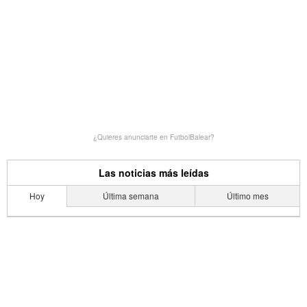
¿Quieres anunciarte en FutbolBalear?
Las noticias más leídas
Hoy
Última semana
Último mes