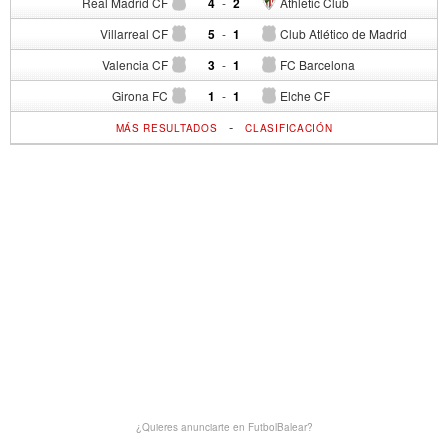
Real Madrid CF
4
-
2
Athletic Club
Villarreal CF
5
-
1
Club Atlético de Madrid
Valencia CF
3
-
1
FC Barcelona
Girona FC
1
-
1
Elche CF
-
MÁS RESULTADOS
CLASIFICACIÓN
¿Quieres anunciarte en FutbolBalear?