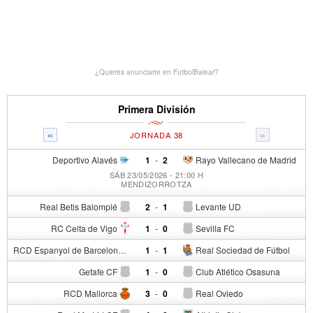
¿Quieres anunciarte en FutbolBalear?
Primera División
«
»
JORNADA 38
Deportivo Alavés
1
-
2
Rayo Vallecano de Madrid
SÁB 23/05/2026 - 21:00 H
MENDIZORROTZA
Real Betis Balompié
2
-
1
Levante UD
RC Celta de Vigo
1
-
0
Sevilla FC
RCD Espanyol de Barcelona
1
-
1
Real Sociedad de Fútbol
Getafe CF
1
-
0
Club Atlético Osasuna
RCD Mallorca
3
-
0
Real Oviedo