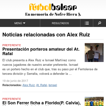
En memoria de Nofre Riera
MENÚ
RESULTADOS
Noticias relacionadas con Alex Ruiz
PREFERENTE
Presentación porteros amateur del At.
Rafal
El club presenta a Alex Ruiz e Ismael Martínez como
nuevos jugadores de nuestro amater preferente. Ismael
es un portero hecho en el club que, tras su paso por el Ferriolense de
tercera división y Serralta, volverá a defender la ...
19 de junio de 2017
Relacionados:
Alex Ruiz
,
At. Rafal
,
Ismael
PREFERENTE
El Son Ferrer ficha a Florido(P. Calvia),