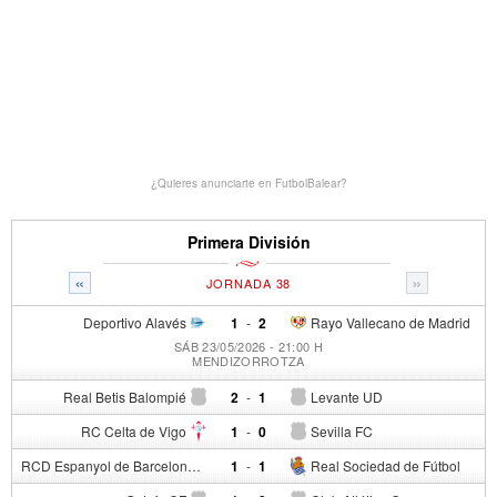
¿Quieres anunciarte en FutbolBalear?
Primera División
«
»
JORNADA 38
Deportivo Alavés
1
-
2
Rayo Vallecano de Madrid
SÁB 23/05/2026 - 21:00 H
MENDIZORROTZA
Real Betis Balompié
2
-
1
Levante UD
RC Celta de Vigo
1
-
0
Sevilla FC
RCD Espanyol de Barcelona
1
-
1
Real Sociedad de Fútbol