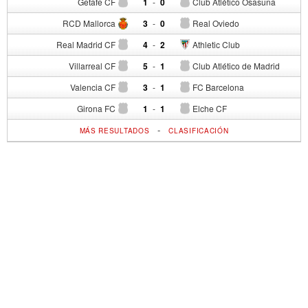
Getafe CF
1
-
0
Club Atlético Osasuna
RCD Mallorca
3
-
0
Real Oviedo
Real Madrid CF
4
-
2
Athletic Club
Villarreal CF
5
-
1
Club Atlético de Madrid
Valencia CF
3
-
1
FC Barcelona
Girona FC
1
-
1
Elche CF
-
MÁS RESULTADOS
CLASIFICACIÓN