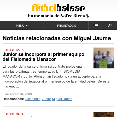
En memoria de Nofre Riera
MENÚ
RESULTADOS
Noticias relacionadas con Miguel Jaume
FÚTBOL SALA
Junior se incorpora al primer equipo
del Fisiomedia Manacor
El jugador de la cantera firma su contrato profesional
para las próximas tres temporadas El FISIOMEDIA
MANACOR y Junior Alonso han llegado hoy a un acuerdo para la
incorporación del jugador al primer equipo de la entidad balear. De esta
manera, ...
6 de agosto de 2009
Relacionados:
Fisiomedia
,
Junior
,
Miguel Jaume
FÚTBOL SALA