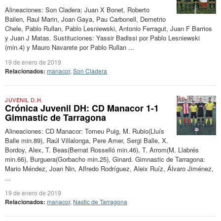
Alineaciones: Son Cladera: Juan X Bonet, Roberto
Bailen, Raul Marin, Joan Gaya, Pau Carbonell, Demetrio
Chele, Pablo Rullan, Pablo Lesniewski, Antonio Ferragut, Juan F Barrios
y Juan J Matas. Sustituciones: Yassir Badissi por Pablo Lesniewski
(min.4) y Mauro Navarete por Pablo Rullan ...
19 de enero de 2019
Relacionados:
manacor
,
Son Cladera
JUVENIL D.H.
Crónica Juvenil DH: CD Manacor 1-1
Gimnastic de Tarragona
Alineaciones: CD Manacor: Tomeu Puig, M. Rubio(Lluís
Balle min.89), Raúl Villalonga, Pere Amer, Sergi Balle, X.
Bordoy, Alex, T. Beas(Bernat Rosselló min.46), T. Arrom(M. Llabrés
min.66), Burguera(Gorbacho min.25), Ginard. Gimnastic de Tarragona:
Mario Méndez, Joan Nin, Alfredo Rodríguez, Aleix Ruíz, Álvaro Jiménez,
...
19 de enero de 2019
Relacionados:
manacor
,
Nastic de Tarragona