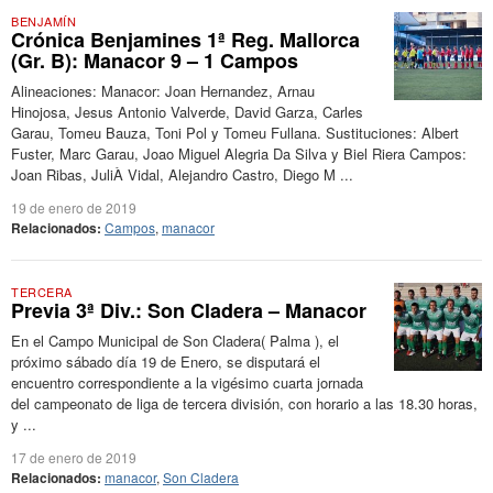
BENJAMÍN
Crónica Benjamines 1ª Reg. Mallorca
(Gr. B): Manacor 9 – 1 Campos
Alineaciones: Manacor: Joan Hernandez, Arnau
Hinojosa, Jesus Antonio Valverde, David Garza, Carles
Garau, Tomeu Bauza, Toni Pol y Tomeu Fullana. Sustituciones: Albert
Fuster, Marc Garau, Joao Miguel Alegria Da Silva y Biel Riera Campos:
Joan Ribas, JuliÀ Vidal, Alejandro Castro, Diego M ...
19 de enero de 2019
Relacionados:
Campos
,
manacor
TERCERA
Previa 3ª Div.: Son Cladera – Manacor
En el Campo Municipal de Son Cladera( Palma ), el
próximo sábado día 19 de Enero, se disputará el
encuentro correspondiente a la vigésimo cuarta jornada
del campeonato de liga de tercera división, con horario a las 18.30 horas,
y ...
17 de enero de 2019
Relacionados:
manacor
,
Son Cladera