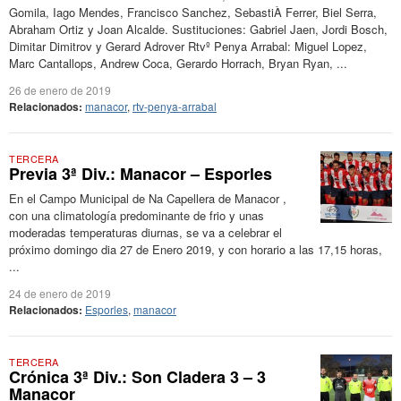
Gomila, Iago Mendes, Francisco Sanchez, SebastiÀ Ferrer, Biel Serra,
Abraham Ortiz y Joan Alcalde. Sustituciones: Gabriel Jaen, Jordi Bosch,
Dimitar Dimitrov y Gerard Adrover Rtvº Penya Arrabal: Miguel Lopez,
Marc Cantallops, Andrew Coca, Gerardo Horrach, Bryan Ryan, ...
26 de enero de 2019
Relacionados:
manacor
,
rtv-penya-arrabal
TERCERA
Previa 3ª Div.: Manacor – Esporles
En el Campo Municipal de Na Capellera de Manacor ,
con una climatología predominante de frio y unas
moderadas temperaturas diurnas, se va a celebrar el
próximo domingo dia 27 de Enero 2019, y con horario a las 17,15 horas,
...
24 de enero de 2019
Relacionados:
Esporles
,
manacor
TERCERA
Crónica 3ª Div.: Son Cladera 3 – 3
Manacor