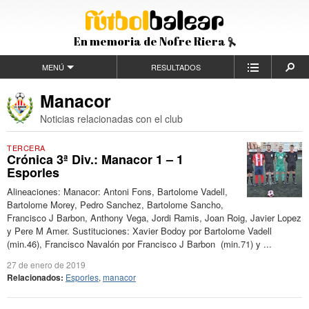
En memoria de Nofre Riera
MENÚ
RESULTADOS
Manacor
Noticias relacionadas con el club
TERCERA
Crónica 3ª Div.: Manacor 1 – 1
Esporles
Alineaciones: Manacor: Antoni Fons, Bartolome Vadell,
Bartolome Morey, Pedro Sanchez, Bartolome Sancho,
Francisco J Barbon, Anthony Vega, Jordi Ramis, Joan Roig, Javier Lopez
y Pere M Amer. Sustituciones: Xavier Bodoy por Bartolome Vadell
(min.46), Francisco Navalón por Francisco J Barbon (min.71) y ...
27 de enero de 2019
Relacionados:
Esporles
,
manacor