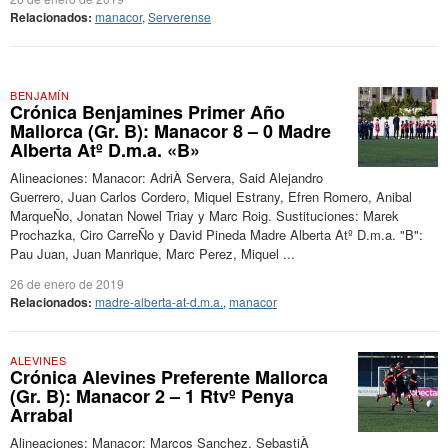
Relacionados:
manacor
,
Serverense
BENJAMÍN
Crónica Benjamines Primer Año
Mallorca (Gr. B): Manacor 8 – 0 Madre
Alberta Atº D.m.a. «B»
Alineaciones: Manacor: AdriÀ Servera, Said Alejandro
Guerrero, Juan Carlos Cordero, Miquel Estrany, Efren Romero, Anibal
MarqueÑo, Jonatan Nowel Triay y Marc Roig. Sustituciones: Marek
Prochazka, Ciro CarreÑo y David Pineda Madre Alberta Atº D.m.a. "B":
Pau Juan, Juan Manrique, Marc Perez, Miquel ...
26 de enero de 2019
Relacionados:
madre-alberta-at-d.m.a.
,
manacor
ALEVINES
Crónica Alevines Preferente Mallorca
(Gr. B): Manacor 2 – 1 Rtvº Penya
Arrabal
Alineaciones: Manacor: Marcos Sanchez, SebastiÀ