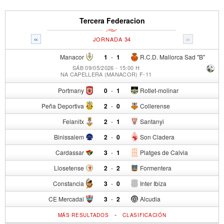
Tercera Federacion
«
»
JORNADA 34
Manacor
1
-
1
R.C.D. Mallorca Sad "B"
SÁB 09/05/2026 - 15:00 H
NA CAPELLERA (MANACOR) F-11
Portmany
0
-
1
Rotlet-molinar
Peña Deportiva
2
-
0
Collerense
Felanitx
2
-
1
Santanyi
Binissalem
2
-
0
Son Cladera
Cardassar
3
-
1
Platges de Calvia
Llosetense
2
-
2
Formentera
Constancia
3
-
0
Inter Ibiza
CE Mercadal
3
-
2
Alcudia
-
MÁS RESULTADOS
CLASIFICACIÓN