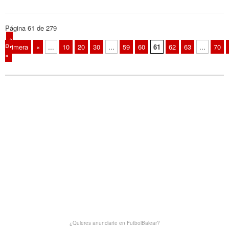
Página 61 de 279
«
Primera
«
...
10
20
30
...
59
60
61
62
63
...
70
»
¿Quieres anunciarte en FutbolBalear?