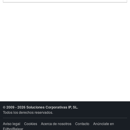
© 2009 - 2026 Soluciones Corporativas IP, SL.
Todos los derechos reservados.
Aviso legal
Cookies
Acerca de nosotros
Contacto
Anúnciate en
FútbolBalear