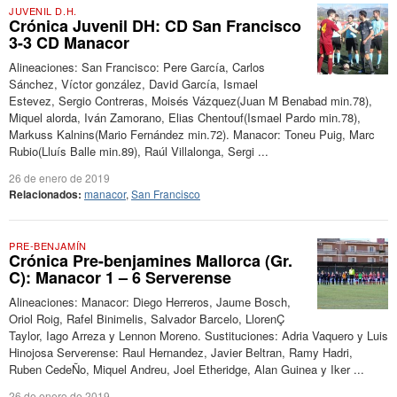
JUVENIL D.H.
Crónica Juvenil DH: CD San Francisco
3-3 CD Manacor
Alineaciones: San Francisco: Pere García, Carlos
Sánchez, Víctor gonzález, David García, Ismael
Estevez, Sergio Contreras, Moisés Vázquez(Juan M Benabad min.78),
Miquel alorda, Iván Zamorano, Elias Chentouf(Ismael Pardo min.78),
Markuss Kalnins(Mario Fernández min.72). Manacor: Toneu Puig, Marc
Rubio(Lluís Balle min.89), Raúl Villalonga, Sergi ...
26 de enero de 2019
Relacionados:
manacor
,
San Francisco
PRE-BENJAMÍN
Crónica Pre-benjamines Mallorca (Gr.
C): Manacor 1 – 6 Serverense
Alineaciones: Manacor: Diego Herreros, Jaume Bosch,
Oriol Roig, Rafel Binimelis, Salvador Barcelo, LlorenÇ
Taylor, Iago Arreza y Lennon Moreno. Sustituciones: Adria Vaquero y Luis
Hinojosa Serverense: Raul Hernandez, Javier Beltran, Ramy Hadri,
Ruben CedeÑo, Miquel Andreu, Joel Etheridge, Alan Guinea y Iker ...
26 de enero de 2019