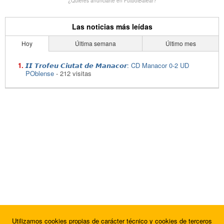
¿Quieres anunciarte en FutbolBalear?
Las noticias más leídas
Hoy
Última semana
Último mes
𝙄𝙄 𝙏𝙧𝙤𝙛𝙚𝙪 𝘾𝙞𝙪𝙩𝙖𝙩 𝙙𝙚 𝙈𝙖𝙣𝙖𝙘𝙤𝙧: CD Manacor 0-2 UD
POblense
- 212 visitas
Utilizamos cookies propias de carácter técnico y cookies de terceros