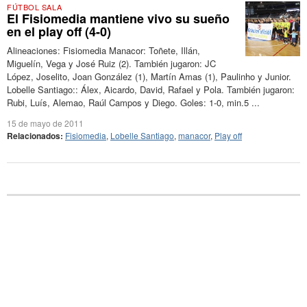
FÚTBOL SALA
El Fisiomedia mantiene vivo su sueño
en el play off (4-0)
Alineaciones: Fisiomedia Manacor: Toñete, Illán,
Miguelín, Vega y José Ruiz (2). También jugaron: JC
López, Joselito, Joan González (1), Martín Amas (1), Paulinho y Junior.
Lobelle Santiago:: Álex, Aicardo, David, Rafael y Pola. También jugaron:
Rubi, Luís, Alemao, Raúl Campos y Diego. Goles: 1-0, min.5 ...
15 de mayo de 2011
Relacionados:
Fisiomedia
,
Lobelle Santiago
,
manacor
,
Play off