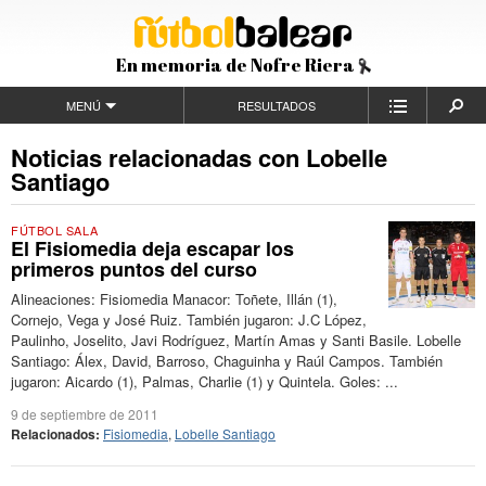
En memoria de Nofre Riera
MENÚ
RESULTADOS
Noticias relacionadas con Lobelle
Santiago
FÚTBOL SALA
El Fisiomedia deja escapar los
primeros puntos del curso
Alineaciones: Fisiomedia Manacor: Toñete, Illán (1),
Cornejo, Vega y José Ruiz. También jugaron: J.C López,
Paulinho, Joselito, Javi Rodríguez, Martín Amas y Santi Basile. Lobelle
Santiago: Álex, David, Barroso, Chaguinha y Raúl Campos. También
jugaron: Aicardo (1), Palmas, Charlie (1) y Quintela. Goles: ...
9 de septiembre de 2011
Relacionados:
Fisiomedia
,
Lobelle Santiago