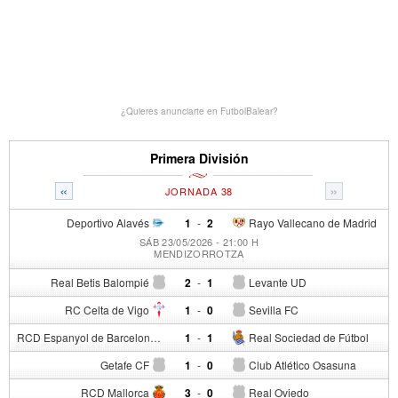
¿Quieres anunciarte en FutbolBalear?
Primera División
«
»
JORNADA 38
Deportivo Alavés
1
-
2
Rayo Vallecano de Madrid
SÁB 23/05/2026 - 21:00 H
MENDIZORROTZA
Real Betis Balompié
2
-
1
Levante UD
RC Celta de Vigo
1
-
0
Sevilla FC
RCD Espanyol de Barcelona
1
-
1
Real Sociedad de Fútbol
Getafe CF
1
-
0
Club Atlético Osasuna
RCD Mallorca
3
-
0
Real Oviedo