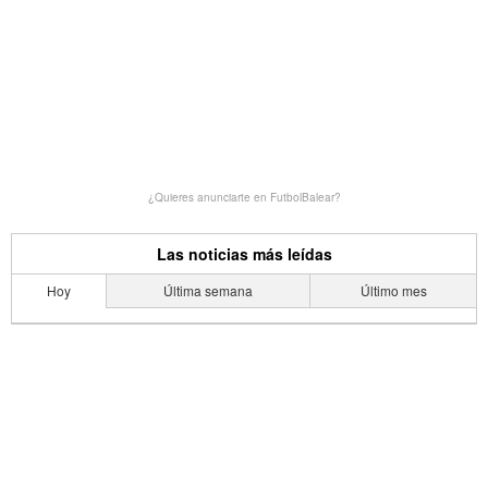
¿Quieres anunciarte en FutbolBalear?
Las noticias más leídas
Hoy
Última semana
Último mes