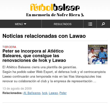
En memoria de Nofre Riera
MENÚ
RESULTADOS
Noticias relacionadas con Lawao
TERCERA
Peter se incorpora al Atlético
Baleares, que consigue las
renovaciones de Ivok y Lawao
El Atlético Baleares cierra una plantilla de garantías.
Según ha podido saber Web Esport, el defensa Ivok y el centrocampista
Lawao continuarán una temporada más en las filas blanquiazules tras
renovar su colaboración el club y la empresa de representación ...
13 de agosto de 2009
Relacionados:
At. Bañeares
,
Ivok
,
Lawao
,
Peter