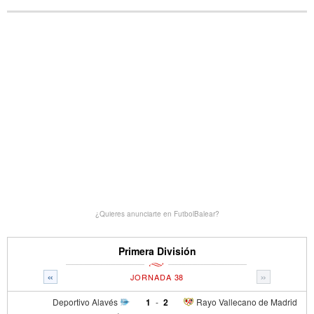
¿Quieres anunciarte en FutbolBalear?
Primera División
«
»
JORNADA 38
Deportivo Alavés
1
-
2
Rayo Vallecano de Madrid