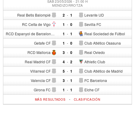
SÁB 23/05/2026 - 21:00 H
MENDIZORROTZA
Real Betis Balompié
2
-
1
Levante UD
RC Celta de Vigo
1
-
0
Sevilla FC
RCD Espanyol de Barcelona
1
-
1
Real Sociedad de Fútbol
Getafe CF
1
-
0
Club Atlético Osasuna
RCD Mallorca
3
-
0
Real Oviedo
Real Madrid CF
4
-
2
Athletic Club
Villarreal CF
5
-
1
Club Atlético de Madrid
Valencia CF
3
-
1
FC Barcelona
Girona FC
1
-
1
Elche CF
-
MÁS RESULTADOS
CLASIFICACIÓN