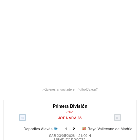
¿Quieres anunciarte en FutbolBalear?
Primera División
«
»
JORNADA 38
Deportivo Alavés
1
-
2
Rayo Vallecano de Madrid
SÁB 23/05/2026 - 21:00 H
MENDIZORROTZA