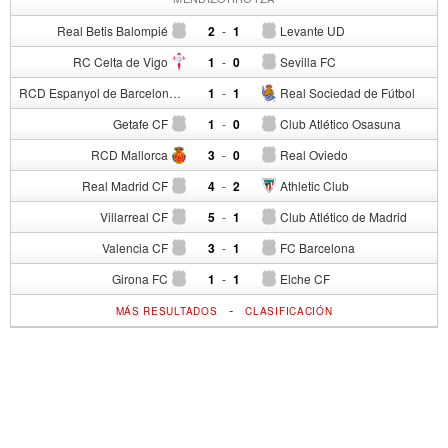
Real Betis Balompié
2
-
1
Levante UD
RC Celta de Vigo
1
-
0
Sevilla FC
RCD Espanyol de Barcelona
1
-
1
Real Sociedad de Fútbol
Getafe CF
1
-
0
Club Atlético Osasuna
RCD Mallorca
3
-
0
Real Oviedo
Real Madrid CF
4
-
2
Athletic Club
Villarreal CF
5
-
1
Club Atlético de Madrid
Valencia CF
3
-
1
FC Barcelona
Girona FC
1
-
1
Elche CF
-
MÁS RESULTADOS
CLASIFICACIÓN