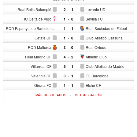
Real Betis Balompié
2
-
1
Levante UD
RC Celta de Vigo
1
-
0
Sevilla FC
RCD Espanyol de Barcelona
1
-
1
Real Sociedad de Fútbol
Getafe CF
1
-
0
Club Atlético Osasuna
RCD Mallorca
3
-
0
Real Oviedo
Real Madrid CF
4
-
2
Athletic Club
Villarreal CF
5
-
1
Club Atlético de Madrid
Valencia CF
3
-
1
FC Barcelona
Girona FC
1
-
1
Elche CF
-
MÁS RESULTADOS
CLASIFICACIÓN