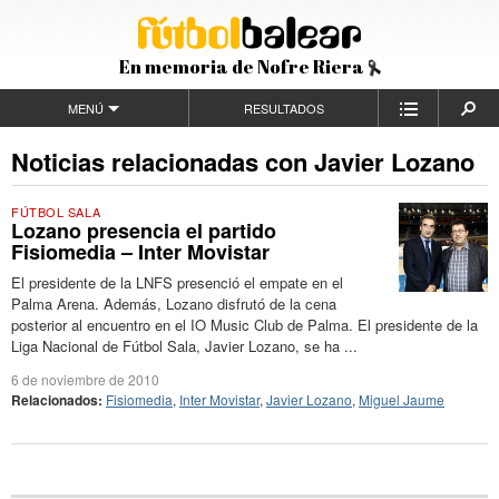
En memoria de Nofre Riera
MENÚ
RESULTADOS
Noticias relacionadas con Javier Lozano
FÚTBOL SALA
Lozano presencia el partido
Fisiomedia – Inter Movistar
El presidente de la LNFS presenció el empate en el
Palma Arena. Además, Lozano disfrutó de la cena
posterior al encuentro en el IO Music Club de Palma. El presidente de la
Liga Nacional de Fútbol Sala, Javier Lozano, se ha ...
6 de noviembre de 2010
Relacionados:
Fisiomedia
,
Inter Movistar
,
Javier Lozano
,
Miguel Jaume