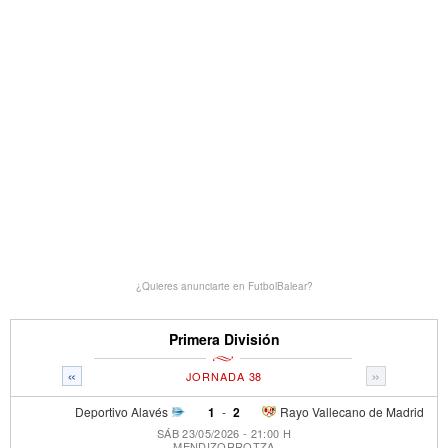
¿Quieres anunciarte en FutbolBalear?
Primera División
«
»
JORNADA 38
Deportivo Alavés
1
-
2
Rayo Vallecano de Madrid
SÁB 23/05/2026 - 21:00 H
MENDIZORROTZA