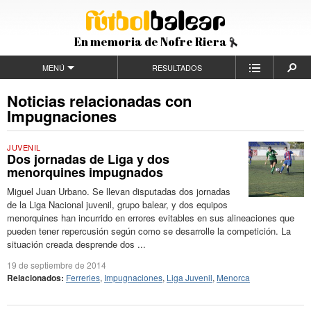
En memoria de Nofre Riera
MENÚ
RESULTADOS
Noticias relacionadas con
Impugnaciones
JUVENIL
Dos jornadas de Liga y dos
menorquines impugnados
Miguel Juan Urbano. Se llevan disputadas dos jornadas
de la Liga Nacional juvenil, grupo balear, y dos equipos
menorquines han incurrido en errores evitables en sus alineaciones que
pueden tener repercusión según como se desarrolle la competición. La
situación creada desprende dos ...
19 de septiembre de 2014
Relacionados:
Ferreries
,
Impugnaciones
,
Liga Juvenil
,
Menorca