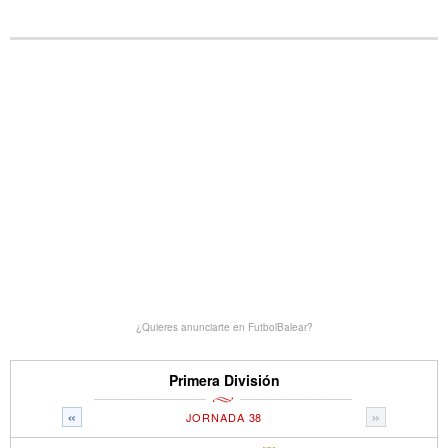
¿Quieres anunciarte en FutbolBalear?
Primera División
«
»
JORNADA 38