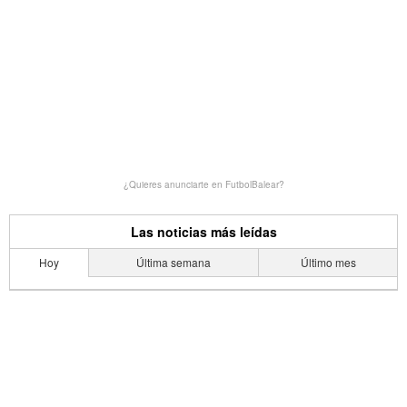
¿Quieres anunciarte en FutbolBalear?
Las noticias más leídas
Hoy
Última semana
Último mes