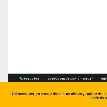
FEEDS RSS
LEENOS DESDE MÓVIL Y TABLET
RES
CONTACTA CON NOSOTROS
ACERCA DE NOSOTR
Utilizamos cookies propias de carácter técnico y cookies de t
Información de contacto
El equipo de FútbolBa
botón de A
Anúnciate en FútbolBalear
Soluciones Corporativ
Colabora con nosotros
Canal ético