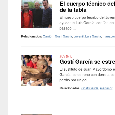
El cuerpo técnico de
de la tabla
El nuevo cuerpo técnico del Juven
ayudante Luis García, confían en s
pasado ...
Relacionados:
Carrión
,
Gostí García
,
Juvenil
,
Luis Garcia
,
manacor
JUVENIL
Gostí García se estre
El sustituto de Juan Mayordomo en
García, se estreno con derrota co
perdió por un gol ...
Relacionados:
Gostí García
,
manacor