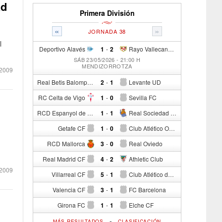
ad
Primera División
«
»
JORNADA 38
l
Deportivo Alavés
1
-
2
Rayo Vallecano de Madrid
SÁB 23/05/2026 - 21:00 H
MENDIZORROTZA
2009
Real Betis Balompié
2
-
1
Levante UD
RC Celta de Vigo
1
-
0
Sevilla FC
RCD Espanyol de Barcelona
1
-
1
Real Sociedad de Fútbol
Getafe CF
1
-
0
Club Atlético Osasuna
RCD Mallorca
3
-
0
Real Oviedo
Real Madrid CF
4
-
2
Athletic Club
2009
Villarreal CF
5
-
1
Club Atlético de Madrid
Valencia CF
3
-
1
FC Barcelona
Girona FC
1
-
1
Elche CF
-
MÁS RESULTADOS
CLASIFICACIÓN