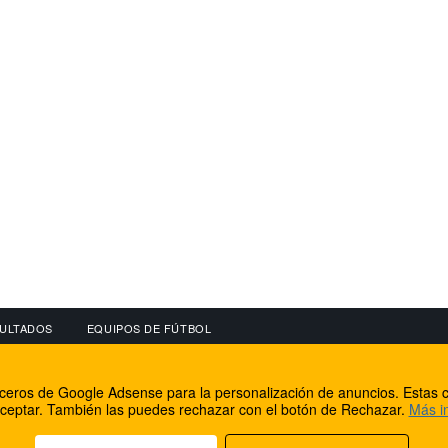
ULTADOS
EQUIPOS DE FÚTBOL
OS
CONECTA CON NOSOTROS
OTROS SERVICIO
erceros de Google Adsense para la personalización de anuncios. Estas c
lear
Facebook
Internet Rural Mal
ceptar. También las puedes rechazar con el botón de Rechazar.
Más i
as IP
Twitter
Registro de domin