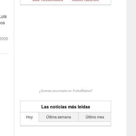
Luis
pos
2009
¿Quieres anunciarte en FutbolBalear?
Las noticias más leídas
Hoy
Última semana
Último mes