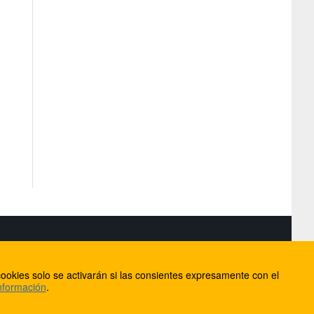
S
ookies solo se activarán si las consientes expresamente con el
lorca
nformación
.
ios