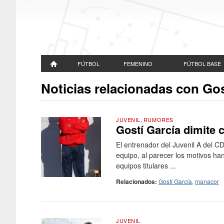
FÚTBOL
FEMENINO
FÚTBOL BASE
Noticias relacionadas con Gos
JUVENIL
,
RUMORES
Gostí García dimite 
El entrenador del Juvenil A del C
equipo, al parecer los motivos ha
equipos titulares ...
Relacionados:
Gostí García
,
manacor
JUVENIL