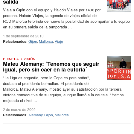
salida
Viaja a Gijón con el equipo y Halcón Viajes por 140€ por
persona. Halcón Viajes, la agencia de viajes oficial del
RCD Mallorca te brinda de nuevo la posibilidad de acompañar a tu equipo
en su primera salida de la temporada ...
1 de septiembre de 2010
Relacionados:
Gijon
,
Mallorca
,
Viaje
PRIMERA DIVISIÓN
Mateu Alemany: ´Tenemos que seguir
igual, pero sin caer en la euforia´
"La Liga es angustia, pero la Copa es para soñar",
destaca el presidente bermellón. El presidente del
Mallorca, Mateu Alemany, mostró ayer su satisfacción por la tercera
victoria consecutiva de su equipo, aunque llamó a la cautela. "Hemos
mejorado el nivel ...
2 de marzo de 2009
Relacionados:
Alemany
,
Gijon
,
Mallorca