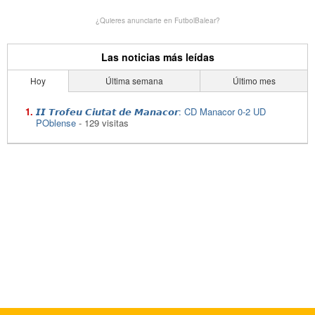
¿Quieres anunciarte en FutbolBalear?
Las noticias más leídas
Hoy
Última semana
Último mes
𝙄𝙄 𝙏𝙧𝙤𝙛𝙚𝙪 𝘾𝙞𝙪𝙩𝙖𝙩 𝙙𝙚 𝙈𝙖𝙣𝙖𝙘𝙤𝙧: CD Manacor 0-2 UD
POblense
- 129 visitas