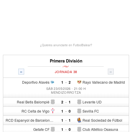
¿Quieres anunciarte en FutbolBalear?
Primera División
«
»
JORNADA 38
Deportivo Alavés
1
-
2
Rayo Vallecano de Madrid
SÁB 23/05/2026 - 21:00 H
MENDIZORROTZA
Real Betis Balompié
2
-
1
Levante UD
RC Celta de Vigo
1
-
0
Sevilla FC
RCD Espanyol de Barcelona
1
-
1
Real Sociedad de Fútbol
Getafe CF
1
-
0
Club Atlético Osasuna