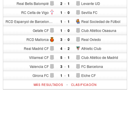
Real Betis Balompié
2
-
1
Levante UD
RC Celta de Vigo
1
-
0
Sevilla FC
RCD Espanyol de Barcelona
1
-
1
Real Sociedad de Fútbol
Getafe CF
1
-
0
Club Atlético Osasuna
RCD Mallorca
3
-
0
Real Oviedo
Real Madrid CF
4
-
2
Athletic Club
Villarreal CF
5
-
1
Club Atlético de Madrid
Valencia CF
3
-
1
FC Barcelona
Girona FC
1
-
1
Elche CF
-
MÁS RESULTADOS
CLASIFICACIÓN