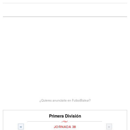
¿Quieres anunciarte en FutbolBalear?
Primera División
«
»
JORNADA 38