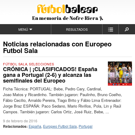
En memoria de Nofre Riera
MENÚ
RESULTADOS
Noticias relacionadas con Europeo
Futbol Sala
FÚTBOL SALA
,
SELECCIONES
CRÓNICA | ¡CLASIFICADOS! España
gana a Portugal (2-6) y alcanza las
semifinales del Europeo
Ficha Técnica: PORTUGAL: Bebe, Pedro Cary, Cardinal,
Joao Matos y Ricardinho. También jugaron: Paulinho, Bruno Coelho,
Fábio Cecilio, Arnaldo Pereira, Tiago Brito y Fábio Lima Entrenador:
Jorge Braz ESPAÑA: Paco Sedano, Mario Rivillos, Pola, Lin y Raúl
Campos. También jugaron: Carlos Ortiz, José Ruiz, Bebe, ...
9 de febrero de 2016
Relacionados:
España
,
Europeo Futbol Sala
,
Portugal