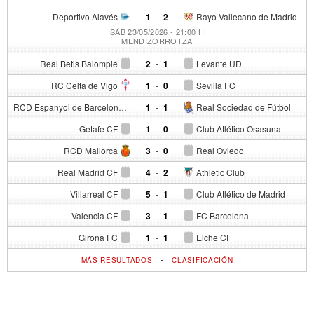
Deportivo Alavés
1
-
2
Rayo Vallecano de Madrid
SÁB 23/05/2026 - 21:00 H
MENDIZORROTZA
Real Betis Balompié
2
-
1
Levante UD
RC Celta de Vigo
1
-
0
Sevilla FC
RCD Espanyol de Barcelona
1
-
1
Real Sociedad de Fútbol
Getafe CF
1
-
0
Club Atlético Osasuna
RCD Mallorca
3
-
0
Real Oviedo
Real Madrid CF
4
-
2
Athletic Club
Villarreal CF
5
-
1
Club Atlético de Madrid
Valencia CF
3
-
1
FC Barcelona
Girona FC
1
-
1
Elche CF
-
MÁS RESULTADOS
CLASIFICACIÓN