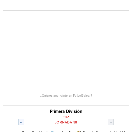
¿Quieres anunciarte en FutbolBalear?
Primera División
«
»
JORNADA 38