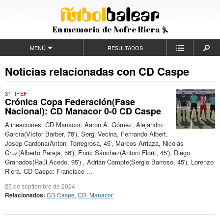
En memoria de Nofre Riera
MENÚ
RESULTADOS
Noticias relacionadas con CD Caspe
3ª RFEF
Crónica Copa Federación(Fase
Nacional): CD Manacor 0-0 CD Caspe
Alineaciones: CD Manacor: Aaron A. Gómez, Alejandro
García(Víctor Barber, 78'), Sergi Vecina, Fernando Albert,
Josep Cardona(Antoni Torregrosa, 45', Marcos Arriaza, Nicolás
Cruz(Alberto Pareja, 56'), Enric Sánchez(Antoni Florit, 45'), Diego
Granados(Raúl Acedo, 95') , Adrián Compte(Sergio Barroso, 45'), Lorenzo
Riera. CD Caspe: Francisco ...
25 de septiembre de 2024
Relacionados:
CD Caspe
,
CD. Manacor