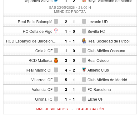
Deportivo Alavés
1
-
2
Rayo Vallecano de Madrid
SÁB 23/05/2026 - 21:00 H
MENDIZORROTZA
Real Betis Balompié
2
-
1
Levante UD
RC Celta de Vigo
1
-
0
Sevilla FC
RCD Espanyol de Barcelona
1
-
1
Real Sociedad de Fútbol
Getafe CF
1
-
0
Club Atlético Osasuna
RCD Mallorca
3
-
0
Real Oviedo
Real Madrid CF
4
-
2
Athletic Club
Villarreal CF
5
-
1
Club Atlético de Madrid
Valencia CF
3
-
1
FC Barcelona
Girona FC
1
-
1
Elche CF
-
MÁS RESULTADOS
CLASIFICACIÓN