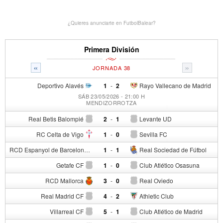
¿Quieres anunciarte en FutbolBalear?
Primera División
«
»
JORNADA 38
Deportivo Alavés
1
-
2
Rayo Vallecano de Madrid
SÁB 23/05/2026 - 21:00 H
MENDIZORROTZA
Real Betis Balompié
2
-
1
Levante UD
RC Celta de Vigo
1
-
0
Sevilla FC
RCD Espanyol de Barcelona
1
-
1
Real Sociedad de Fútbol
Getafe CF
1
-
0
Club Atlético Osasuna
RCD Mallorca
3
-
0
Real Oviedo
Real Madrid CF
4
-
2
Athletic Club
Villarreal CF
5
-
1
Club Atlético de Madrid