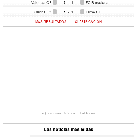
Valencia CF
3
-
1
FC Barcelona
Girona FC
1
-
1
Elche CF
-
MÁS RESULTADOS
CLASIFICACIÓN
¿Quieres anunciarte en FutbolBalear?
Las noticias más leídas