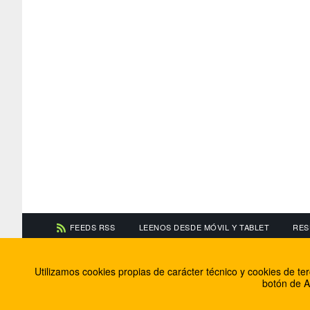
FEEDS RSS
LEENOS DESDE MÓVIL Y TABLET
RES
CONTACTA CON NOSOTROS
ACERCA DE NOSOTR
Utilizamos cookies propias de carácter técnico y cookies de t
Información de contacto
El equipo de FútbolBa
botón de A
Anúnciate en FútbolBalear
Soluciones Corporativ
Colabora con nosotros
Canal ético