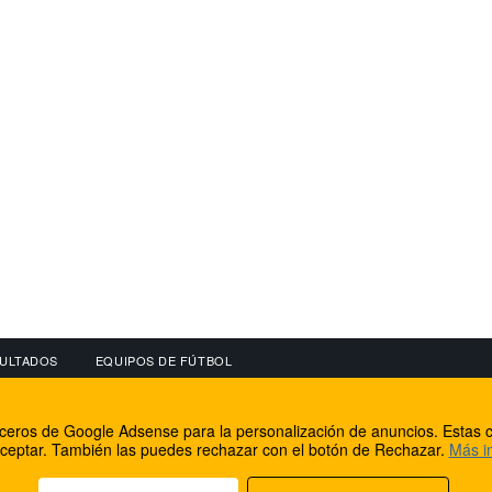
ULTADOS
EQUIPOS DE FÚTBOL
OS
CONECTA CON NOSOTROS
OTROS SERVICIO
erceros de Google Adsense para la personalización de anuncios. Estas c
lear
Facebook
Internet Rural Mal
ceptar. También las puedes rechazar con el botón de Rechazar.
Más i
as IP
Twitter
Registro de domin