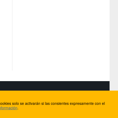
S
ookies solo se activarán si las consientes expresamente con el
lorca
nformación
.
ios