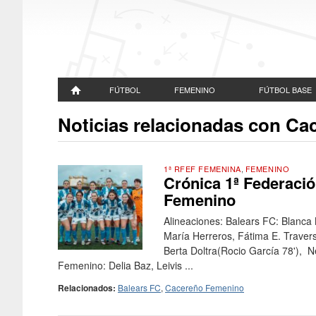
FÚTBOL
FEMENINO
FÚTBOL BASE
Noticias relacionadas con C
1ª RFEF FEMENINA
,
FEMENINO
Crónica 1ª Federaci
Femenino
Alineaciones: Balears FC: Blanca
María Herreros, Fátima E. Travers
Berta Doltra(Rocio García 78'), 
Femenino: Delia Baz, Leivis ...
Relacionados:
Balears FC
,
Cacereño Femenino