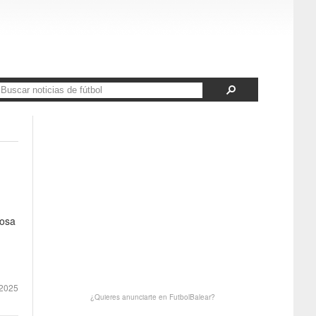
Rosa
2025
¿Quieres anunciarte en FutbolBalear?