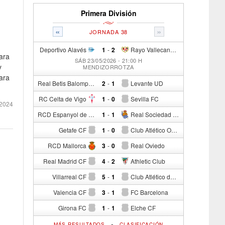
Primera División
«
»
JORNADA 38
Deportivo Alavés
1
-
2
Rayo Vallecano de Madrid
ara
SÁB 23/05/2026 - 21:00 H
y
MENDIZORROTZA
ara
Real Betis Balompié
2
-
1
Levante UD
RC Celta de Vigo
1
-
0
Sevilla FC
2024
RCD Espanyol de Barcelona
1
-
1
Real Sociedad de Fútbol
Getafe CF
1
-
0
Club Atlético Osasuna
RCD Mallorca
3
-
0
Real Oviedo
Real Madrid CF
4
-
2
Athletic Club
Villarreal CF
5
-
1
Club Atlético de Madrid
Valencia CF
3
-
1
FC Barcelona
Girona FC
1
-
1
Elche CF
-
MÁS RESULTADOS
CLASIFICACIÓN