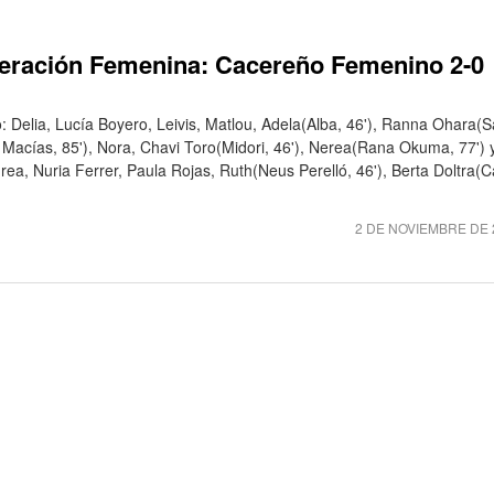
eración Femenina: Cacereño Femenino 2-0
 Delia, Lucía Boyero, Leivis, Matlou, Adela(Alba, 46'), Ranna Ohara(S
Macías, 85'), Nora, Chavi Toro(Midori, 46'), Nerea(Rana Okuma, 77') 
ea, Nuria Ferrer, Paula Rojas, Ruth(Neus Perelló, 46'), Berta Doltra(C
2 DE NOVIEMBRE DE 