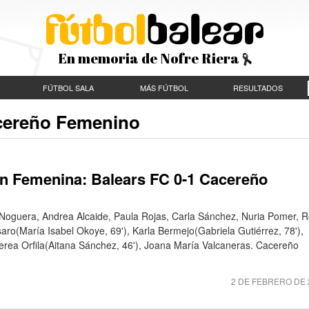
En memoria de Nofre Riera
FÚTBOL SALA
MÁS FÚTBOL
RESULTADOS
acereño Femenino
ón Femenina: Balears FC 0-1 Cacereño
 Noguera, Andrea Alcaide, Paula Rojas, Carla Sánchez, Nuria Pomer, 
aro(María Isabel Okoye, 69'), Karla Bermejo(Gabriela Gutiérrez, 78'),
Nerea Orfila(Aitana Sánchez, 46'), Joana María Valcaneras. Cacereño
2 DE FEBRERO DE 