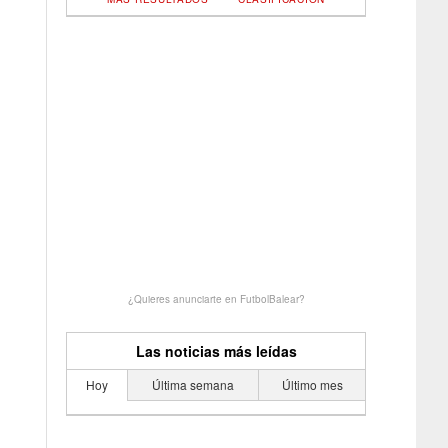
¿Quieres anunciarte en FutbolBalear?
Las noticias más leídas
Hoy
Última semana
Último mes