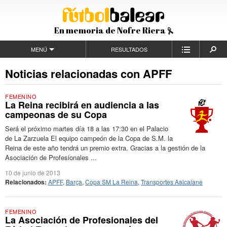
En memoria de Nofre Riera
MENÚ
RESULTADOS
Noticias relacionadas con APFF
FEMENINO
La Reina recibirá en audiencia a las
campeonas de su Copa
Será el próximo martes día 18 a las 17:30 en el Palacio
de La Zarzuela El equipo campeón de la Copa de S.M. la
Reina de este año tendrá un premio extra. Gracias a la gestión de la
Asociación de Profesionales ...
10 de junio de 2013
Relacionados:
APFF
,
Barça
,
Copa SM La Reina
,
Transportes Aalcaiane
FEMENINO
La Asociación de Profesionales del