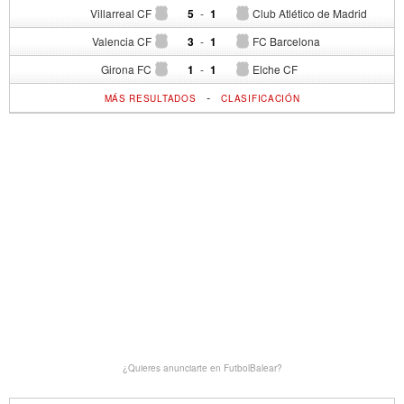
Villarreal CF
5
-
1
Club Atlético de Madrid
Valencia CF
3
-
1
FC Barcelona
Girona FC
1
-
1
Elche CF
-
MÁS RESULTADOS
CLASIFICACIÓN
¿Quieres anunciarte en FutbolBalear?