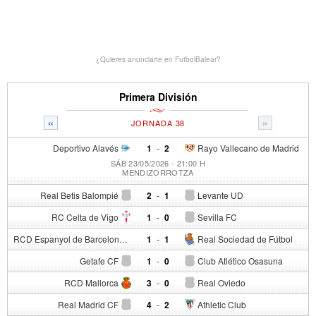
¿Quieres anunciarte en FutbolBalear?
Primera División
«
»
JORNADA 38
Deportivo Alavés
1
-
2
Rayo Vallecano de Madrid
SÁB 23/05/2026 - 21:00 H
MENDIZORROTZA
Real Betis Balompié
2
-
1
Levante UD
RC Celta de Vigo
1
-
0
Sevilla FC
RCD Espanyol de Barcelona
1
-
1
Real Sociedad de Fútbol
Getafe CF
1
-
0
Club Atlético Osasuna
RCD Mallorca
3
-
0
Real Oviedo
Real Madrid CF
4
-
2
Athletic Club