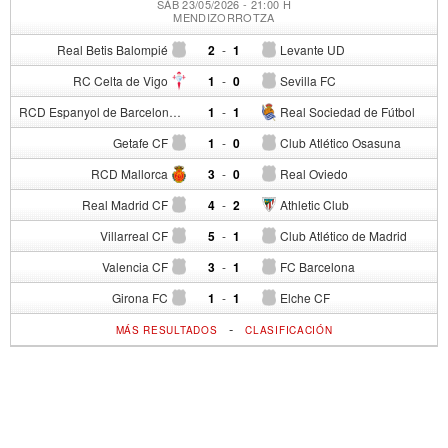
SÁB 23/05/2026 - 21:00 H
MENDIZORROTZA
Real Betis Balompié
2
-
1
Levante UD
RC Celta de Vigo
1
-
0
Sevilla FC
RCD Espanyol de Barcelona
1
-
1
Real Sociedad de Fútbol
Getafe CF
1
-
0
Club Atlético Osasuna
RCD Mallorca
3
-
0
Real Oviedo
Real Madrid CF
4
-
2
Athletic Club
Villarreal CF
5
-
1
Club Atlético de Madrid
Valencia CF
3
-
1
FC Barcelona
Girona FC
1
-
1
Elche CF
-
MÁS RESULTADOS
CLASIFICACIÓN