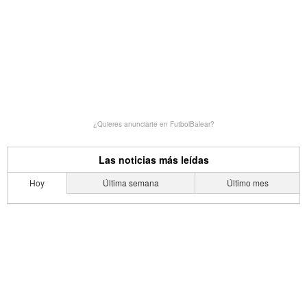
¿Quieres anunciarte en FutbolBalear?
Las noticias más leídas
Hoy
Última semana
Último mes