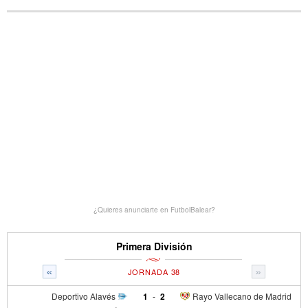
¿Quieres anunciarte en FutbolBalear?
Primera División
«
»
JORNADA 38
Deportivo Alavés
1
-
2
Rayo Vallecano de Madrid