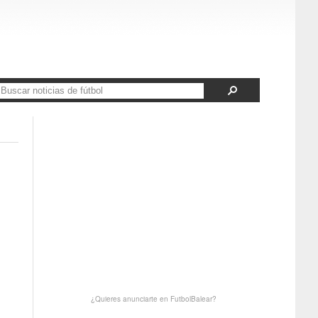
¿Quieres anunciarte en FutbolBalear?