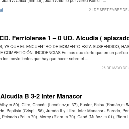
 Juan A Chica (min.46), Juan Antonio por Alfred Rettich ...
al
21 DE SEPTIEMBRE DE 
CD. Ferriolense 1 – 0 UD. Alcudia ( aplazado
S, YA QUE EL ENCUENTRO DE MOMENTO ESTA SUSPENDIDO, HA
COMPETICIÓN. INCIDENCIAS Es más que cierto que en un partido
ca los movimientos que hay que hacer sobre el ...
26 DE MAYO DE 
 Alcudia B 3-2 Inter Manacor
 (Miky,m.80), Cifre, Chacón (Lendinez,m.67), Fuster, Palou (Román,m.5
o, Baptista (Crispi.,.58), Jurado II y Llitra. Inter Manacor.- Sureda, Po
, Peinado (Pol,m.70), Morey (Riera,m.70), Capó (Muñoz,m.61), Riera I