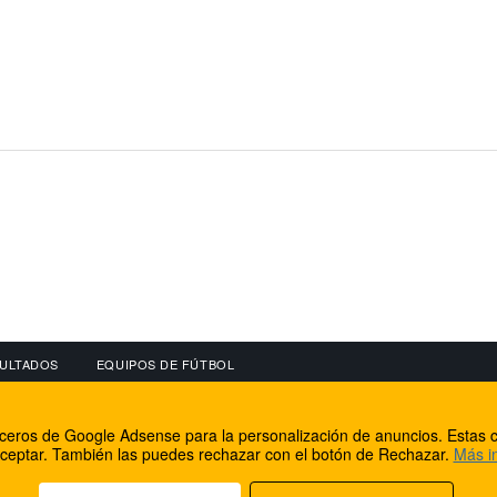
ULTADOS
EQUIPOS DE FÚTBOL
OS
CONECTA CON NOSOTROS
OTROS SERVICIO
erceros de Google Adsense para la personalización de anuncios. Estas c
lear
Facebook
Internet Rural Mal
ceptar. También las puedes rechazar con el botón de Rechazar.
Más i
as IP
Twitter
Registro de domin