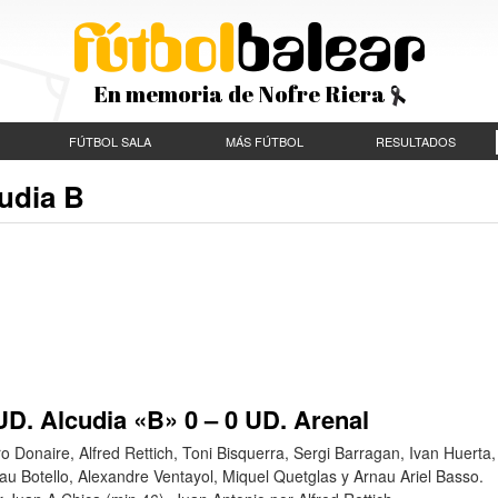
En memoria de Nofre Riera
FÚTBOL SALA
MÁS FÚTBOL
RESULTADOS
cudia B
UD. Alcudia «B» 0 – 0 UD. Arenal
ro Donaire, Alfred Rettich, Toni Bisquerra, Sergi Barragan, Ivan Huerta,
au Botello, Alexandre Ventayol, Miquel Quetglas y Arnau Ariel Basso.