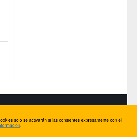
S
ookies solo se activarán si las consientes expresamente con el
lorca
nformación
.
ios