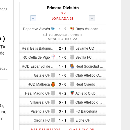
Primera División
2025
«
»
JORNADA 38
Deportivo Alavés
1
-
2
Rayo Vallecano de Madrid
SÁB 23/05/2026 - 21:00 H
 )
MENDIZORROTZA
STA
Real Betis Balompié
2
-
1
Levante UD
 de
RC Celta de Vigo
1
-
0
Sevilla FC
RCD Espanyol de Barcelona
1
-
1
Real Sociedad de Fútbol
2025
Getafe CF
1
-
0
Club Atlético Osasuna
RCD Mallorca
3
-
0
Real Oviedo
Real Madrid CF
4
-
2
Athletic Club
Villarreal CF
5
-
1
Club Atlético de Madrid
4),
mar,
Valencia CF
3
-
1
FC Barcelona
 y
Girona FC
1
-
1
Elche CF
-
MÁS RESULTADOS
CLASIFICACIÓN