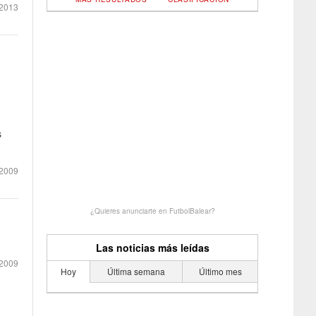
2013
s
2009
¿Quieres anunciarte en FutbolBalear?
Las noticias más leídas
2009
Hoy
Última semana
Último mes