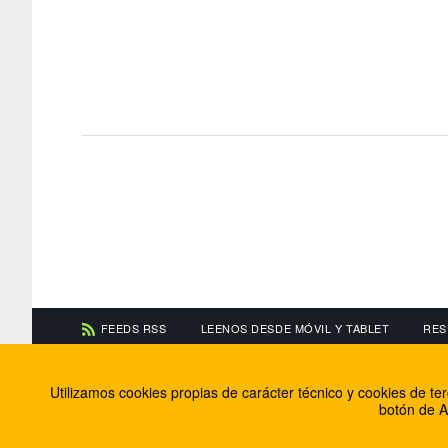
FEEDS RSS
LEENOS DESDE MÓVIL Y TABLET
RES
CONTACTA CON NOSOTROS
ACERCA DE NOSOTR
Utilizamos cookies propias de carácter técnico y cookies de t
Información de contacto
El equipo de FútbolBa
botón de A
Anúnciate en FútbolBalear
Soluciones Corporativ
Colabora con nosotros
Canal ético