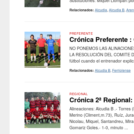
Sustituciones: Miquel Llompart por
Relacionados:
Alcudia
,
Alcudia B
,
Aren
PREFERENTE
Crónica Preferente : 
NO PONEMOS LAS ALINACIONE
LA RESOLUCIÓN DEL COMITE DE 
fútbol cuando el entrenador expli
Relacionados:
Alcudia B
,
Ferriolense
REGIONAL
Crónica 2ª Regional:
Alineaciones: Alcudia B .- Torres
Merino (Climent,m.73), Ruíz, Jurad
Nicolau, Miquel, Santandreu, Mira
Gomariz Goles.- 1-0, minuto ...