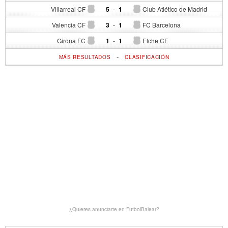
Villarreal CF
5
-
1
Club Atlético de Madrid
Valencia CF
3
-
1
FC Barcelona
Girona FC
1
-
1
Elche CF
-
MÁS RESULTADOS
CLASIFICACIÓN
¿Quieres anunciarte en FutbolBalear?