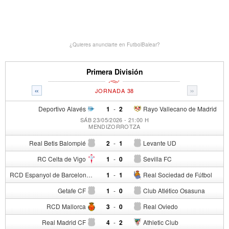
¿Quieres anunciarte en FutbolBalear?
Primera División
«
»
JORNADA 38
Deportivo Alavés
1
-
2
Rayo Vallecano de Madrid
SÁB 23/05/2026 - 21:00 H
MENDIZORROTZA
Real Betis Balompié
2
-
1
Levante UD
RC Celta de Vigo
1
-
0
Sevilla FC
RCD Espanyol de Barcelona
1
-
1
Real Sociedad de Fútbol
Getafe CF
1
-
0
Club Atlético Osasuna
RCD Mallorca
3
-
0
Real Oviedo
Real Madrid CF
4
-
2
Athletic Club