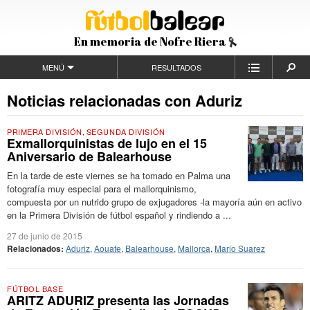
En memoria de Nofre Riera
MENÚ
RESULTADOS
Noticias relacionadas con Aduriz
PRIMERA DIVISIÓN
,
SEGUNDA DIVISIÓN
Exmallorquinistas de lujo en el 15
Aniversario de Balearhouse
En la tarde de este viernes se ha tomado en Palma una
fotografía muy especial para el mallorquinismo,
compuesta por un nutrido grupo de exjugadores -la mayoría aún en activo
en la Primera División de fútbol español y rindiendo a ...
27 de junio de 2015
Relacionados:
Aduriz
,
Aouate
,
Balearhouse
,
Mallorca
,
Mario Suarez
FÚTBOL BASE
ARITZ ADURIZ presenta las Jornadas