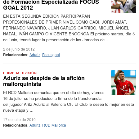
de Formación Especializada FOCUS
GOAL 2012
EN ESTA SEGUNDA EDICION PARTICIPARAN
PROFESIONALES DE PRIMER NIVEL COMO GABI, JORDI AMAT,
FERNANDO NAVARRO, JUAN CARLOS GARRIDO, MIGUEL ÁNGEL
NADAL, IVÁN CAMPO O VICENTE ENGONGA El próximo martes, día 5
de junio, tendrá lugar la presentación de las Jornadas de ...
2 de junio de 2012
Relacionados:
Aduriz
,
Focusgoal
PRIMERA DIVISIÓN
Aduriz se despide de la afición
mallorquinista
El RCD Mallorca comunica que en el día de hoy, viernes
16 de julio, se ha producido la firma de la transferencia
del jugador Aritz Aduriz al Valencia CF. El Club le desea lo mejor en esta
nueva etapa y ...
17 de julio de 2010
Relacionados:
Aduriz
,
RCD Mallorca