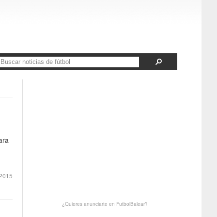
ara
2015
¿Quieres anunciarte en FutbolBalear?