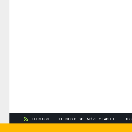
FEEDS RSS
LEENOS DESDE MÓVIL Y TABLET
RES