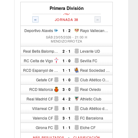
Primera División
«
»
JORNADA 38
Deportivo Alavés
1
-
2
Rayo Vallecano de Madrid
SÁB 23/05/2026 - 21:00 H
MENDIZORROTZA
Real Betis Balompié
2
-
1
Levante UD
RC Celta de Vigo
1
-
0
Sevilla FC
RCD Espanyol de Barcelona
1
-
1
Real Sociedad de Fútbol
Getafe CF
1
-
0
Club Atlético Osasuna
RCD Mallorca
3
-
0
Real Oviedo
Real Madrid CF
4
-
2
Athletic Club
Villarreal CF
5
-
1
Club Atlético de Madrid
Valencia CF
3
-
1
FC Barcelona
Girona FC
1
-
1
Elche CF
-
MÁS RESULTADOS
CLASIFICACIÓN