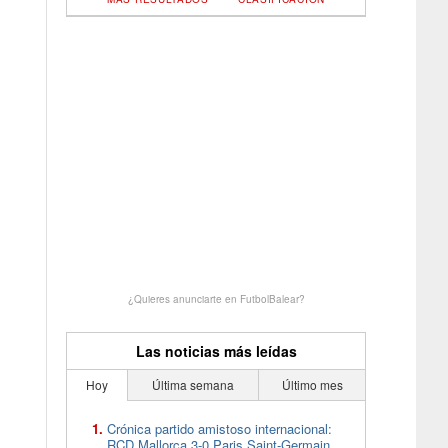
¿Quieres anunciarte en FutbolBalear?
Las noticias más leídas
Hoy
Última semana
Último mes
Crónica partido amistoso internacional:
RCD Mallorca 3-0 Paris Saint-Germain