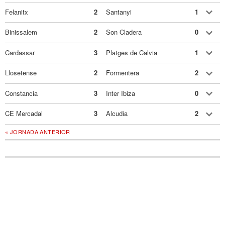
Felanitx
2
Santanyi
1
Binissalem
2
Son Cladera
0
Cardassar
3
Platges de Calvia
1
Llosetense
2
Formentera
2
Constancia
3
Inter Ibiza
0
CE Mercadal
3
Alcudia
2
« JORNADA ANTERIOR