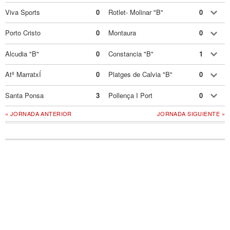
Viva Sports
0
Rotlet- Molinar "B"
0
Porto Cristo
0
Montaura
0
Alcudia "B"
0
Constancia "B"
1
Atº MarratxÍ
0
Platges de Calvia "B"
0
Santa Ponsa
3
Pollença I Port
0
« JORNADA ANTERIOR
JORNADA SIGUIENTE »