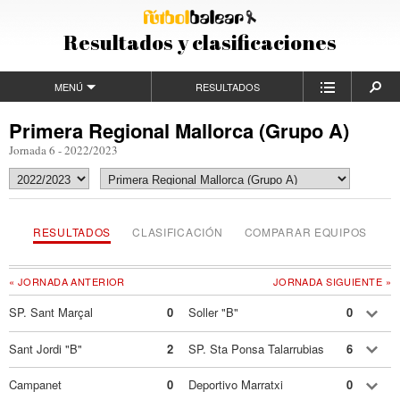
Resultados y clasificaciones
MENÚ
RESULTADOS
Primera Regional Mallorca (Grupo A)
Jornada 6 - 2022/2023
RESULTADOS
CLASIFICACIÓN
COMPARAR EQUIPOS
« JORNADA ANTERIOR
JORNADA SIGUIENTE »
SP. Sant Marçal
0
Soller "B"
0
Sant Jordi "B"
2
SP. Sta Ponsa Talarrubias
6
Campanet
0
Deportivo Marratxi
0