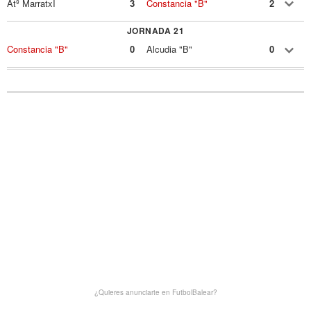
Atº MarratxÍ
3
Constancia "B"
2
JORNADA 21
Constancia "B"
0
Alcudia "B"
0
¿Quieres anunciarte en FutbolBalear?