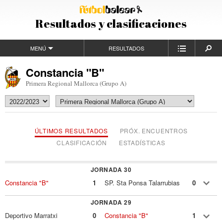
Resultados y clasificaciones
MENÚ
RESULTADOS
Constancia "B"
Primera Regional Mallorca (Grupo A)
ÚLTIMOS RESULTADOS
PRÓX. ENCUENTROS
CLASIFICACIÓN
ESTADÍSTICAS
JORNADA 30
Constancia "B"
1
SP. Sta Ponsa Talarrubias
0
JORNADA 29
Deportivo Marratxi
0
Constancia "B"
1