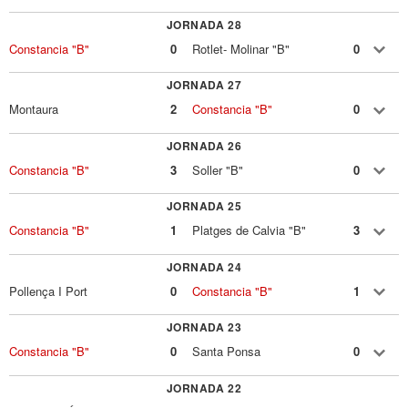
JORNADA 28
Constancia "B"
0
Rotlet- Molinar "B"
0
JORNADA 27
Montaura
2
Constancia "B"
0
JORNADA 26
Constancia "B"
3
Soller "B"
0
JORNADA 25
Constancia "B"
1
Platges de Calvia "B"
3
JORNADA 24
Pollença I Port
0
Constancia "B"
1
JORNADA 23
Constancia "B"
0
Santa Ponsa
0
JORNADA 22