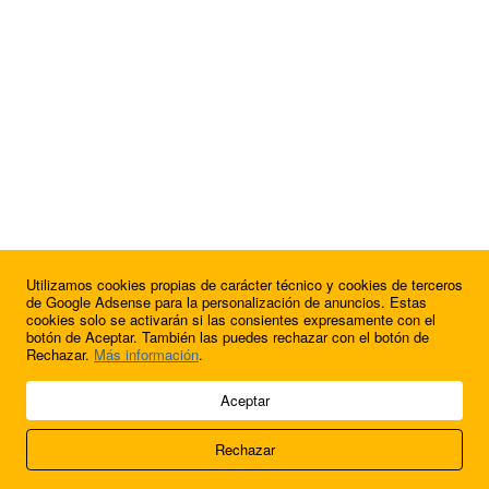
Utilizamos cookies propias de carácter técnico y cookies de terceros
¿Quieres anunciarte en FutbolBalear?
de Google Adsense para la personalización de anuncios. Estas
cookies solo se activarán si las consientes expresamente con el
botón de Aceptar. También las puedes rechazar con el botón de
Rechazar.
Más información
.
© 2009 - 2026 Soluciones Corporativas IP, SL.
Aceptar
Todos los derechos reservados.
Rechazar
Aviso legal
Cookies
Acerca de nosotros
Contacto
Anúnciate en
FútbolBalear