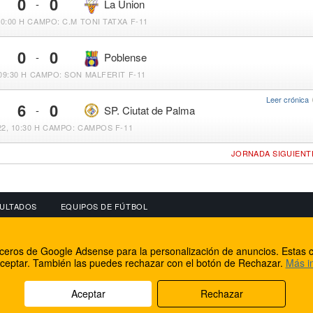
0
0
-
La Union
0:00 H
CAMPO: C.M TONI TATXA F-11
0
0
-
Poblense
09:30 H
CAMPO: SON MALFERIT F-11
Leer crónica
6
0
-
SP. Ciutat de Palma
2, 10:30 H
CAMPO: CAMPOS F-11
JORNADA SIGUIENT
ULTADOS
EQUIPOS DE FÚTBOL
OS
CONECTA CON NOSOTROS
OTROS SERVICIO
erceros de Google Adsense para la personalización de anuncios. Estas c
lear
Facebook
Internet Rural Mal
ceptar. También las puedes rechazar con el botón de Rechazar.
Más i
as IP
Twitter
Registro de domin
Aceptar
Rechazar