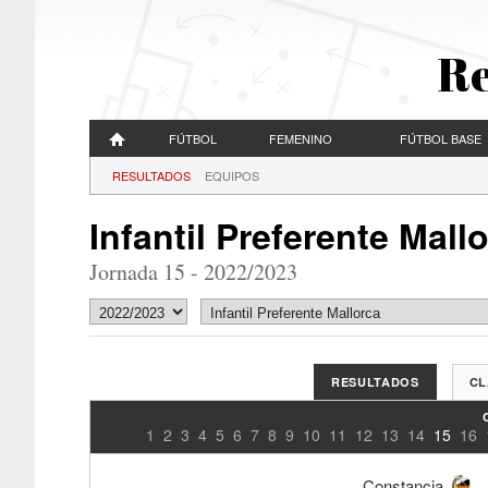
Re
FÚTBOL
FEMENINO
FÚTBOL BASE
RESULTADOS
EQUIPOS
Infantil Preferente Mall
Jornada 15 - 2022/2023
RESULTADOS
CL
1
2
3
4
5
6
7
8
9
10
11
12
13
14
15
16
Constancia