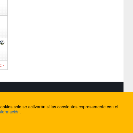
E »
S
ookies solo se activarán si las consientes expresamente con el
lorca
nformación
.
ios