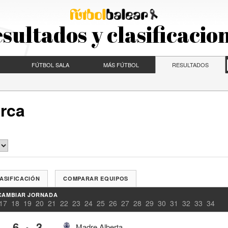
sultados y clasificacio
FÚTBOL SALA
MÁS FÚTBOL
RESULTADOS
orca
ASIFICACIÓN
COMPARAR EQUIPOS
CAMBIAR JORNADA
17
18
19
20
21
22
23
24
25
26
27
28
29
30
31
32
33
34
6
3
-
Madre Alberta