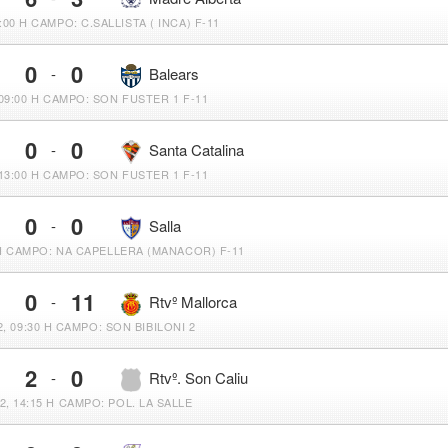
:00 H
CAMPO: C.SALLISTA ( INCA) F-11
0
0
-
Balears
09:00 H
CAMPO: SON FUSTER 1 F-11
0
0
-
Santa Catalina
13:00 H
CAMPO: SON FUSTER 1 F-11
0
0
-
Salla
H
CAMPO: NA CAPELLERA (MANACOR) F-11
0
11
-
Rtvº Mallorca
, 09:30 H
CAMPO: SON BIBILONI 2
2
0
-
Rtvº. Son Caliu
2, 14:15 H
CAMPO: POL. LA SALLE