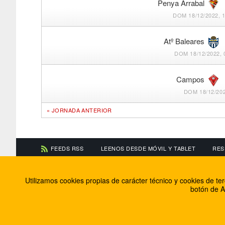
Penya Arrabal
DOM 18/12/2022, 1
Atº Baleares
DOM 18/12/2022, 
Campos
DOM 18/12/202
« JORNADA ANTERIOR
FEEDS RSS
LEENOS DESDE MÓVIL Y TABLET
RES
CONTACTA CON NOSOTROS
ACERCA DE NOSOTR
Utilizamos cookies propias de carácter técnico y cookies de t
Información de contacto
El equipo de FútbolBa
botón de A
Anúnciate en FútbolBalear
Soluciones Corporativ
Colabora con nosotros
Canal ético