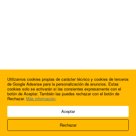
Utilizamos cookies propias de carácter técnico y cookies de terceros
¿Quieres anunciarte en FutbolBalear?
de Google Adsense para la personalización de anuncios. Estas
cookies solo se activarán si las consientes expresamente con el
botón de Aceptar. También las puedes rechazar con el botón de
Rechazar.
Más información
.
© 2009 - 2026 Soluciones Corporativas IP, SL.
Aceptar
Todos los derechos reservados.
Rechazar
Aviso legal
Cookies
Acerca de nosotros
Contacto
Anúnciate en
FútbolBalear