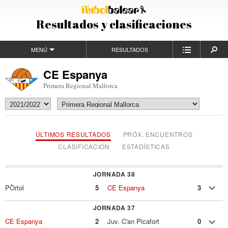
Resultados y clasificaciones
MENÚ
RESULTADOS
CE Espanya
Primera Regional Mallorca
ÚLTIMOS RESULTADOS
PRÓX. ENCUENTROS
CLASIFICACIÓN
ESTADÍSTICAS
JORNADA 38
PÒrtol
5
CE Espanya
3
JORNADA 37
CE Espanya
2
Juv. C'an Picafort
0