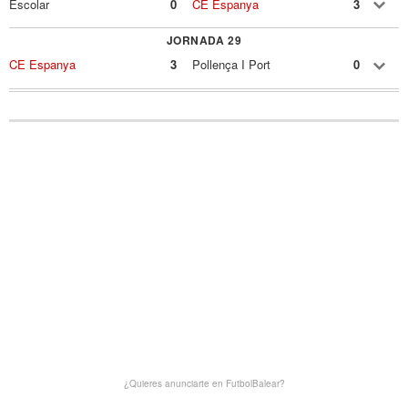
Escolar
0
CE Espanya
3
JORNADA 29
CE Espanya
3
Pollença I Port
0
¿Quieres anunciarte en FutbolBalear?