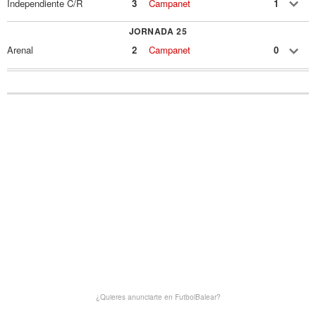
Independiente C/R
3
Campanet
1
JORNADA 25
Arenal
2
Campanet
0
¿Quieres anunciarte en FutbolBalear?