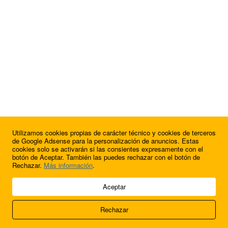
Utilizamos cookies propias de carácter técnico y cookies de terceros
¿Quieres anunciarte en FutbolBalear?
de Google Adsense para la personalización de anuncios. Estas
cookies solo se activarán si las consientes expresamente con el
botón de Aceptar. También las puedes rechazar con el botón de
Rechazar.
Más información
.
© 2009 - 2026 Soluciones Corporativas IP, SL.
Aceptar
Todos los derechos reservados.
Rechazar
Aviso legal
Cookies
Acerca de nosotros
Contacto
Anúnciate en
FútbolBalear