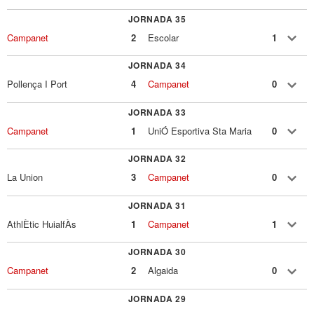
JORNADA 35
Campanet
2
Escolar
1
JORNADA 34
Pollença I Port
4
Campanet
0
JORNADA 33
Campanet
1
UniÓ Esportiva Sta Maria
0
JORNADA 32
La Union
3
Campanet
0
JORNADA 31
AthlÈtic HuialfÀs
1
Campanet
1
JORNADA 30
Campanet
2
Algaida
0
JORNADA 29