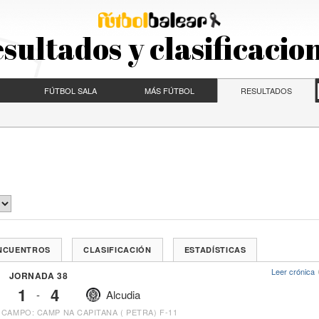
sultados y clasificacio
FÚTBOL SALA
MÁS FÚTBOL
RESULTADOS
ENCUENTROS
CLASIFICACIÓN
ESTADÍSTICAS
Leer crónica
JORNADA 38
1
4
-
Alcudia
CAMPO: CAMP NA CAPITANA ( PETRA) F-11