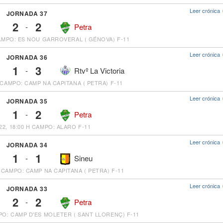
Leer crónica
JORNADA 37
2
2
-
Petra
MPO: ES NOU GARROVERAL ( GÉNOVA) F-11
Leer crónica
JORNADA 36
1
3
-
Rtvº La Victoria
CAMPO: CAMP NA CAPITANA ( PETRA) F-11
Leer crónica
JORNADA 35
1
2
-
Petra
22, 18:00 H
CAMPO: ALARO F-11
Leer crónica
JORNADA 34
1
1
-
Sineu
CAMPO: CAMP NA CAPITANA ( PETRA) F-11
Leer crónica
JORNADA 33
2
2
-
Petra
O: CAMP D'ES MOLETER ( SANT LLORENÇ) F-11