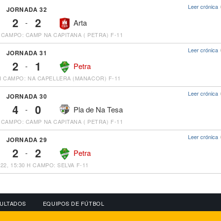
Leer crónica
JORNADA 32
2
2
-
Arta
CAMPO: CAMP NA CAPITANA ( PETRA) F-11
Leer crónica
JORNADA 31
2
1
-
Petra
H
CAMPO: NA CAPELLERA (MANACOR) F-11
Leer crónica
JORNADA 30
4
0
-
Pla de Na Tesa
CAMPO: CAMP NA CAPITANA ( PETRA) F-11
Leer crónica
JORNADA 29
2
2
-
Petra
22, 15:30 H
CAMPO: SELVA F-11
ULTADOS
EQUIPOS DE FÚTBOL