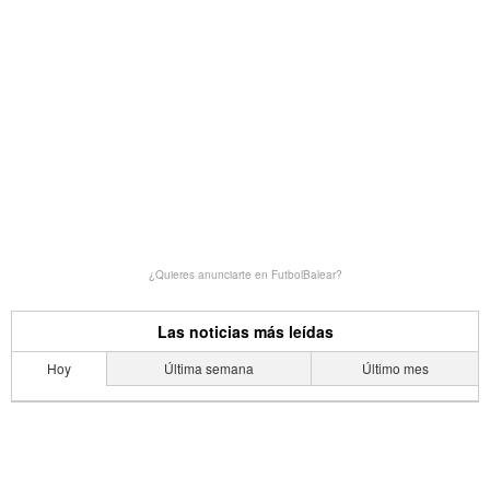
¿Quieres anunciarte en FutbolBalear?
Las noticias más leídas
Hoy
Última semana
Último mes