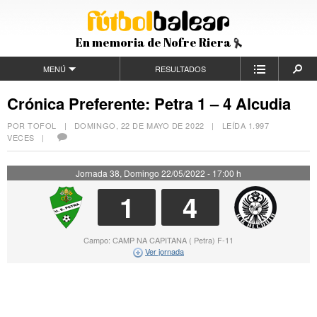
En memoria de Nofre Riera
MENÚ
RESULTADOS
Crónica Preferente: Petra 1 – 4 Alcudia
POR TOFOL |
DOMINGO, 22 DE MAYO DE 2022
| LEÍDA 1.997
VECES |
Jornada 38, Domingo 22/05/2022 - 17:00 h
1
4
Campo: CAMP NA CAPITANA ( Petra) F-11
Ver jornada