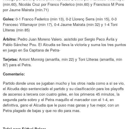
(min.60), Nicolás Cruz por Franco Federico (min.60) y Francisco M Pons
por Jaume Mairata (min.71)
Goles:
0-1 Franco Federico (min 13), 0-2 Llorenç Serra (min 15), 0-3
Francesc Villamayor (min 17), 0-4 Jaume Mairata (min 32) y 1-4 Toni
Lliteras (min 85)
Árbitro:
Pedro Juan Moreno Valero. asistido por Sergio Peco Ávila y
Pablo Sánchez Pou. El Alcudia se lleva la victoria y suma los tres puntos
en juego en Sa Capitana de Petra-
Tarjetas:
Antoni Monroig (amarilla, min 22) y Toni Lliteras (amarilla, min
87) para el Petra.
Comentario:
Partido donde unos se jugaban mucho y los otros nada como a si se vio,
el Alcudia dejo sentenciado el partido y su clasificación para los playoffs
de ascenso a tercera con cuatro goles, en los primeros 45 minutos, la
segunda parte sobro y el Petra maquillo el marcador con el 1-4, en
definitiva, gano el Alcudia que le puso mas ganas y fue mejor, con un
Petra plagado de bajas y que no dio para mas.
Tofol para Fútbol Balear.