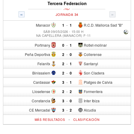
Tercera Federacion
«
»
JORNADA 34
Manacor
1
-
1
R.C.D. Mallorca Sad "B"
SÁB 09/05/2026 - 15:00 H
NA CAPELLERA (MANACOR) F-11
Portmany
0
-
1
Rotlet-molinar
Peña Deportiva
2
-
0
Collerense
Felanitx
2
-
1
Santanyi
Binissalem
2
-
0
Son Cladera
Cardassar
3
-
1
Platges de Calvia
Llosetense
2
-
2
Formentera
Constancia
3
-
0
Inter Ibiza
CE Mercadal
3
-
2
Alcudia
-
MÁS RESULTADOS
CLASIFICACIÓN