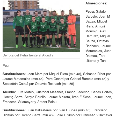
Alineaciones:
Petra:
Gabriel
Barceló, Joan M
Bauza, Miquel
Riera, Antoni
Monroig, Alex
Ramírez, Miquel
Bauza, Octavio
Rechach, Jaume
Matamalas, Juan
Derrota del Petra frente al Alcudia
Dalmau, Toni
Lliteras y Toni
Pou.
Sustituciones:
Joan Marc por Miquel Riera (min.43), Sebastia Ribot por
Jaume Matamalas (min.46), Pere Ginard por Gabriel Barcelo (min.46) y
Sebastián Catalá por Octavio Rechach (min.55)
Alcudia:
Jure Mateo, Cristóbal Masanet, Franco Federico, Carles Cortes,
Llorenç Serra, Sergio Perelló, Jaume Mairata, Iván E Sosa, Jaume Joan,
Francesc Villamayor y Antoni Palou.
Sustituciones:
Juan Ballesteros por Iván E Sosa (min.46), Francisco
Hidalgo por Llorenç Serra (min.46), José L Simó por Francesc Villamayor