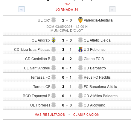
«
»
JORNADA 34
UE Olot
2
-
0
Valencia-Mestalla
DOM 03/05/2026 - 12:00 H
MUNICIPAL D´OLOT
CE Andratx
3
-
0
CE Atlètic Lleida
CD Ibiza Islas Pitiusas
3
-
1
UD Poblense
CD Castellón B
4
-
2
Girona FC B
UE Sant Andreu
0
-
1
UD Barbastro
Terrassa FC
0
-
1
Reus FC Reddis
Torrent CF
3
-
1
FC Barcelona Atlètic
RCD Espanyol B
0
-
1
CD Atlético Baleares
UE Porreres
0
-
0
CD Alcoyano
-
MÁS RESULTADOS
CLASIFICACIÓN