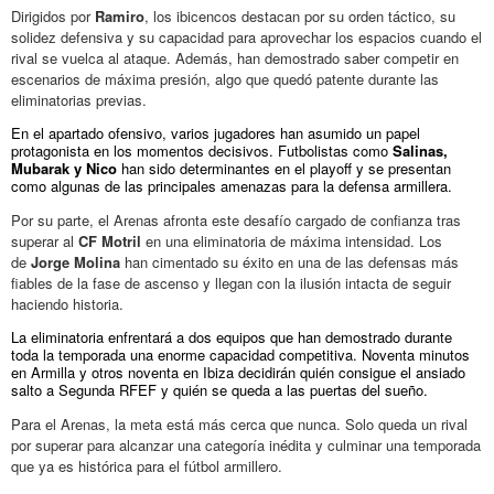
Dirigidos por
Ramiro
, los ibicencos destacan por su orden táctico, su
solidez defensiva y su capacidad para aprovechar los espacios cuando el
rival se vuelca al ataque. Además, han demostrado saber competir en
escenarios de máxima presión, algo que quedó patente durante las
eliminatorias previas.
En el apartado ofensivo, varios jugadores han asumido un papel
protagonista en los momentos decisivos. Futbolistas como
Salinas,
Mubarak y Nico
han sido determinantes en el playoff y se presentan
como algunas de las principales amenazas para la defensa armillera.
Por su parte, el Arenas afronta este desafío cargado de confianza tras
superar al
CF Motril
en una eliminatoria de máxima intensidad. Los
de
Jorge Molina
han cimentado su éxito en una de las defensas más
fiables de la fase de ascenso y llegan con la ilusión intacta de seguir
haciendo historia.
La eliminatoria enfrentará a dos equipos que han demostrado durante
toda la temporada una enorme capacidad competitiva. Noventa minutos
en Armilla y otros noventa en Ibiza decidirán quién consigue el ansiado
salto a Segunda RFEF y quién se queda a las puertas del sueño.
Para el Arenas, la meta está más cerca que nunca. Solo queda un rival
por superar para alcanzar una categoría inédita y culminar una temporada
que ya es histórica para el fútbol armillero.