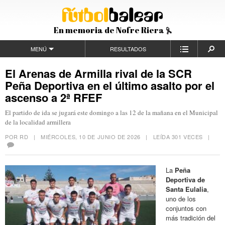
En memoria de Nofre Riera
MENÚ
RESULTADOS
El Arenas de Armilla rival de la SCR
Peña Deportiva en el último asalto por el
ascenso a 2ª RFEF
El partido de ida se jugará este domingo a las 12 de la mañana en el Municipal
de la localidad armillera
POR RD |
MIÉRCOLES, 10 DE JUNIO DE 2026
| LEÍDA 301 VECES |
La
Peña
Deportiva de
Santa Eulalia
,
uno de los
conjuntos con
más tradición del