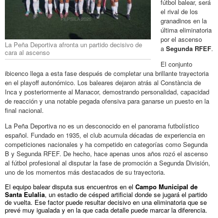
fútbol balear, será
el rival de los
granadinos en la
última eliminatoria
por el ascenso
La Peña Deportiva afronta un partido decisivo de
a
Segunda RFEF
.
cara al ascenso
El conjunto
ibicenco llega a esta fase después de completar una brillante trayectoria
en el playoff autonómico. Los baleares dejaron atrás al Constància de
Inca y posteriormente al Manacor, demostrando personalidad, capacidad
de reacción y una notable pegada ofensiva para ganarse un puesto en la
final nacional.
La Peña Deportiva no es un desconocido en el panorama futbolístico
español. Fundado en 1935, el club acumula décadas de experiencia en
competiciones nacionales y ha competido en categorías como Segunda
B y Segunda RFEF. De hecho, hace apenas unos años rozó el ascenso
al fútbol profesional al disputar la fase de promoción a Segunda División,
uno de los momentos más destacados de su trayectoria.
El equipo balear disputa sus encuentros en el
Campo Municipal de
Santa Eulalia
, un estadio de césped artificial donde se jugará el partido
de vuelta. Ese factor puede resultar decisivo en una eliminatoria que se
prevé muy igualada y en la que cada detalle puede marcar la diferencia.