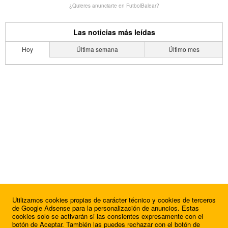
¿Quieres anunciarte en FutbolBalear?
Las noticias más leídas
Hoy
Última semana
Último mes
Utilizamos cookies propias de carácter técnico y cookies de terceros
de Google Adsense para la personalización de anuncios. Estas
cookies solo se activarán si las consientes expresamente con el
botón de Aceptar. También las puedes rechazar con el botón de