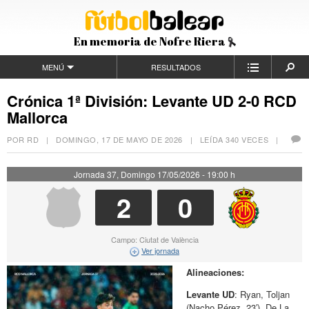
En memoria de Nofre Riera
MENÚ
RESULTADOS
Crónica 1ª División: Levante UD 2-0 RCD
Mallorca
POR RD |
DOMINGO, 17 DE MAYO DE 2026
| LEÍDA 340 VECES |
Jornada 37, Domingo 17/05/2026 - 19:00 h
2
0
Campo: Ciutat de València
Ver jornada
Alineaciones:
Levante UD
: Ryan, Toljan
(Nacho Pérez, 23′), De La