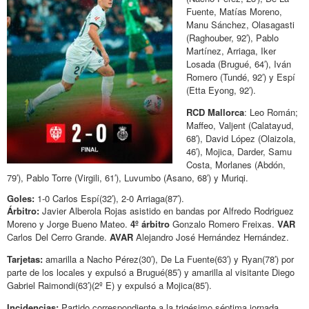
Fuente, Matías Moreno,
Manu Sánchez, Olasagasti
(Raghouber, 92′), Pablo
Martínez, Arriaga, Iker
Losada (Brugué, 64′), Iván
Romero (Tundé, 92′) y Espí
(Etta Eyong, 92′).
RCD Mallorca
: Leo Román;
Maffeo, Valjent (Calatayud,
68′), David López (Olaizola,
46′), Mojica, Darder, Samu
Costa, Morlanes (Abdón,
79′), Pablo Torre (Virgili, 61′), Luvumbo (Asano, 68′) y Muriqi.
Goles:
1-0 Carlos Espí(32′), 2-0 Arriaga(87′).
Árbitro:
Javier Alberola Rojas asistido en bandas por Alfredo Rodriguez
Moreno y Jorge Bueno Mateo.
4º árbitro
Gonzalo Romero Freixas.
VAR
Carlos Del Cerro Grande.
AVAR
Alejandro José Hernández Hernández.
Tarjetas:
amarilla a Nacho Pérez(30′), De La Fuente(63′) y Ryan(78′) por
parte de los locales y expulsó a Brugué(85′) y amarilla al visitante Diego
Gabriel Raimondi(63′)(2º E) y expulsó a Mojica(85′).
Incidencias:
Partido correspondiente a la trigésimo séptima jornada