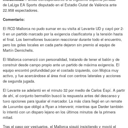
de LaLiga EA Sports disputado en el Estadio Ciutat de València ante
22.958 espectadores.
Comentario:
El RCD Mallorca no pudo sumar en su visita al Levante UD y cayó por 2-
0 en un partido marcado por la exigencia clasificatoria y la tensión hasta
el final. Los bermellones buscaron reaccionar durante todo el encuentro,
pero los goles locales en cada parte dejaron sin premio al equipo de
Martín Demichelis.
El Mallorca comenzó con personalidad, tratando de tener el balón y de
construir desde campo propio ante un partido de máxima exigencia. El
equipo encontró profundidad por el costado izquierdo, con Mojica muy
activo, y fue acercándose al área rival con centros laterales y acciones
de segunda jugada.
El Levante se adelantó en el minuto 32 por medio de Carlos Espí. A partir
de ahí, el conjunto bermellón buscó la respuesta antes del descanso y
tuvo opciones para igualar el marcador. La más clara llegó en un remate
de Luvumbo que obligó a Ryan a intervenir, mientras que Darder también
lo intentó con un disparo lejano en los últimos minutos de la primera
mitad.
Tras el paso por vestuarios, el Mallorca siguió insistiendo y movió el