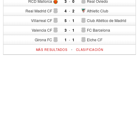
RCD Mallorca
3
-
0
Real Oviedo
Real Madrid CF
4
-
2
Athletic Club
Villarreal CF
5
-
1
Club Atlético de Madrid
Valencia CF
3
-
1
FC Barcelona
Girona FC
1
-
1
Elche CF
-
MÁS RESULTADOS
CLASIFICACIÓN