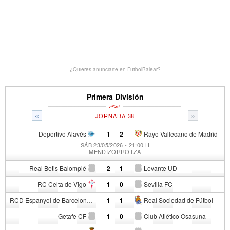
¿Quieres anunciarte en FutbolBalear?
Primera División
«
»
JORNADA 38
Deportivo Alavés
1
-
2
Rayo Vallecano de Madrid
SÁB 23/05/2026 - 21:00 H
MENDIZORROTZA
Real Betis Balompié
2
-
1
Levante UD
RC Celta de Vigo
1
-
0
Sevilla FC
RCD Espanyol de Barcelona
1
-
1
Real Sociedad de Fútbol
Getafe CF
1
-
0
Club Atlético Osasuna