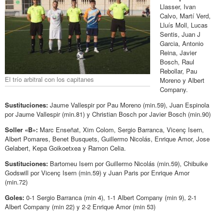
Llasser, Ivan
Calvo, Martí Verd,
Lluís Moll, Lucas
Sentis, Juan J
Garcia, Antonio
Reina, Javier
Bosch, Raul
Rebollar, Pau
El trío arbitral con los capitanes
Moreno y Albert
Company.
Sustituciones:
Jaume Vallespir por Pau Moreno (min.59), Juan Espinola
por Jaume Vallespir (min.81) y Christian Bosch por Javier Bosch (min.90)
Soller «B»:
Marc Enseñat, Xim Colom, Sergio Barranca, Vicenç Isern,
Albert Pomares, Benet Busquets, Guillermo Nicolás, Enrique Amor, Jose
Gelabert, Kepa Goikoetxea y Ramon Celia.
Sustituciones:
Bartomeu Isern por Guillermo Nicolás (min.59), Chibuike
Godswill por Vicenç Isern (min.59) y Juan Paris por Enrique Amor
(min.72)
Goles:
0-1 Sergio Barranca (min 4), 1-1 Albert Company (min 9), 2-1
Albert Company (min 22) y 2-2 Enrique Amor (min 53)