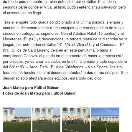
de fondo pero su centro es bien defendido por el Sóller. Final de la
segunda parte donde el Viva, al final, pudo sentenciar su salvación pero
el ansiado gol no llegó.
Tras el empate todo queda condicionado a la última jornada, siempre y
cuando el descenso afecte a tres equipos que eso dependerá de lo que
suceda en categorías superiores. Con el Atlético Rafal (19 puntos) y el
Llosetense “B” (26) ya descendidos, la tercera plaza de la discordia se la
juegan, por este orden el Sóller “B” (30), el Viva (31) y el Cardassar “B”
(31). Si los de Sant Llorenç vencen en esta penúltima jornada al
complicado Génova, el partido en el momento de hacer la crónica está
por disputar, ya estarían salvados en la última jornada y todo dependería
del Sóller “B” – Atco. Rafal “B” y del Villafranca – Viva Sports. Insisto,
todo ello en función de si el descenso afectará a dos o tres equipos. Si el
descenso sólo afectara a dos equipos, está todo decidido.
Joan Mateu para Fútbol Balear.
Fotos de Joan Mateu para Fútbol Balear.