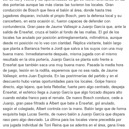
dos porterías aunque las más claras las tuvieron los locales. Gran
conducción de Bosch que lleva el balón al área, donde hasta tres
jugadores disparan, incluido el propio Bosch, pero la defensa local y su
cancerbero, en esta ocasión sí, fueron capaces de defender con
contundencia. Gran pase de Jaume Vallespir a Juanjo García que, ante la
salida de Enseñat, cruza el balón al fondo de las mallas. El gol de los
locales fue anulado por posición antirreglamentaria, milimétrica, aunque
desde mi posición no lo veo con claridad. Réplica visitante, balón largo
que planta a Barranca frente a Jordi que salva a los suyos con una muy
buena mano. Inmediatamente después, misma jugada con el mismo
resultado en la otra portería, Juanjo García se planta solo frente a
Enseñat que también saca una muy buena mano. Pasada la media hora
de juego, lesión en la rodilla, esperemos que no sea nada, de Jaume
Vallespir, entra Juan Espinola. En las postrimerías del partido y en el
descuento hubo varias oportunidades para los locales. Golpe franco
directo, algo lejano, que bota Rebollar, fuerte pero algo centrado, despeja
Enseñat, el esférico llega a Juanjo García que algo forzado dispara alto
cuando estaba franco para el remate. De nuevo Bosch conduce, cede a
Juanjo, gran pase filtrado a Albert que bate a Enseñat, gol anulado,
según el colegiado, Albert controla con la mano. Balón largo que de forma
exquisita baja Lucas Sentis, de nuevo balón a Juanjo García que dispara
raso pero algo desviado. La última para los locales viene precedida por
una jugada individual de Toni Reina que se adentra en el área, gana línea