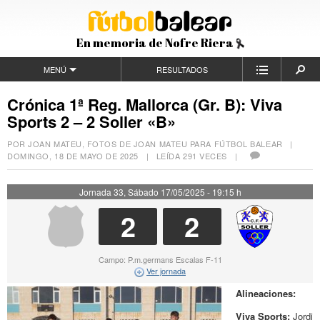
En memoria de Nofre Riera
MENÚ
RESULTADOS
Crónica 1ª Reg. Mallorca (Gr. B): Viva
Sports 2 – 2 Soller «B»
POR JOAN MATEU, FOTOS DE JOAN MATEU PARA FÚTBOL BALEAR |
DOMINGO, 18 DE MAYO DE 2025
| LEÍDA 291 VECES |
Jornada 33, Sábado 17/05/2025 - 19:15 h
2
2
Campo: P.m.germans Escalas F-11
Ver jornada
Alineaciones:
Viva Sports:
Jordi