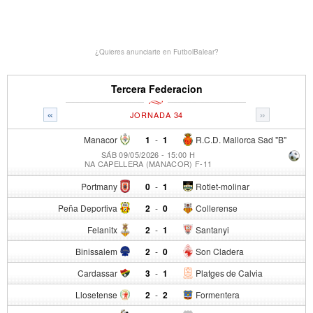
¿Quieres anunciarte en FutbolBalear?
Tercera Federacion
«
»
JORNADA 34
Manacor
1
-
1
R.C.D. Mallorca Sad "B"
SÁB 09/05/2026 - 15:00 H
NA CAPELLERA (MANACOR) F-11
Portmany
0
-
1
Rotlet-molinar
Peña Deportiva
2
-
0
Collerense
Felanitx
2
-
1
Santanyi
Binissalem
2
-
0
Son Cladera
Cardassar
3
-
1
Platges de Calvia
Llosetense
2
-
2
Formentera