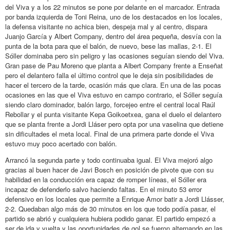
del Viva y a los 22 minutos se pone por delante en el marcador. Entrada
por banda izquierda de Toni Reina, uno de los destacados en los locales,
la defensa visitante no achica bien, despeja mal y al centro, dispara
Juanjo García y Albert Company, dentro del área pequeña, desvía con la
punta de la bota para que el balón, de nuevo, bese las mallas, 2-1. El
Sóller dominaba pero sin peligro y las ocasiones seguían siendo del Viva.
Gran pase de Pau Moreno que planta a Albert Company frente a Enseñat
pero el delantero falla el último control que le deja sin posibilidades de
hacer el tercero de la tarde, ocasión más que clara. En una de las pocas
ocasiones en las que el Viva estuvo en campo contrario, el Sóller seguía
siendo claro dominador, balón largo, forcejeo entre el central local Raúl
Rebollar y el punta visitante Kepa Goikoetxea, gana el duelo el delantero
que se planta frente a Jordi Lláser pero opta por una vaselina que detiene
sin dificultades el meta local. Final de una primera parte donde el Viva
estuvo muy poco acertado con balón.
Arrancó la segunda parte y todo continuaba igual. El Viva mejoró algo
gracias al buen hacer de Javi Bosch en posición de pivote que con su
habilidad en la conducción era capaz de romper líneas, el Sóller era
incapaz de defenderlo salvo haciendo faltas. En el minuto 53 error
defensivo en los locales que permite a Enrique Amor batir a Jordi Llásser,
2-2. Quedaban algo más de 30 minutos en los que todo podía pasar, el
partido se abrió y cualquiera hubiera podido ganar. El partido empezó a
ser de ida y vuelta y las oportunidades de gol se fueron alternando en las