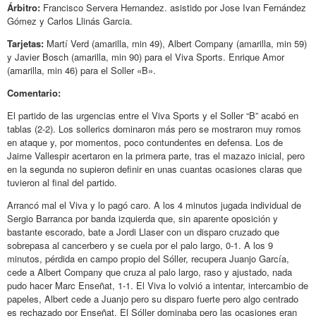
Árbitro:
Francisco Servera Hernandez. asistido por Jose Ivan Fernández
Gómez y Carlos Llinás Garcia.
Tarjetas:
Martí Verd (amarilla, min 49), Albert Company (amarilla, min 59)
y Javier Bosch (amarilla, min 90) para el Viva Sports. Enrique Amor
(amarilla, min 46) para el Soller «B».
Comentario:
El partido de las urgencias entre el Viva Sports y el Soller “B” acabó en
tablas (2-2). Los sollerics dominaron más pero se mostraron muy romos
en ataque y, por momentos, poco contundentes en defensa. Los de
Jaime Vallespir acertaron en la primera parte, tras el mazazo inicial, pero
en la segunda no supieron definir en unas cuantas ocasiones claras que
tuvieron al final del partido.
Arrancó mal el Viva y lo pagó caro. A los 4 minutos jugada individual de
Sergio Barranca por banda izquierda que, sin aparente oposición y
bastante escorado, bate a Jordi Llaser con un disparo cruzado que
sobrepasa al cancerbero y se cuela por el palo largo, 0-1. A los 9
minutos, pérdida en campo propio del Sóller, recupera Juanjo García,
cede a Albert Company que cruza al palo largo, raso y ajustado, nada
pudo hacer Marc Enseñat, 1-1. El Viva lo volvió a intentar, intercambio de
papeles, Albert cede a Juanjo pero su disparo fuerte pero algo centrado
es rechazado por Enseñat. El Sóller dominaba pero las ocasiones eran