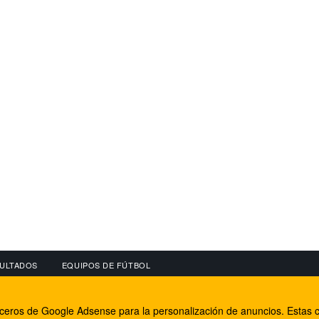
ULTADOS
EQUIPOS DE FÚTBOL
OS
CONECTA CON NOSOTROS
OTROS SERVICIO
erceros de Google Adsense para la personalización de anuncios. Estas c
lear
Facebook
Internet Rural Mal