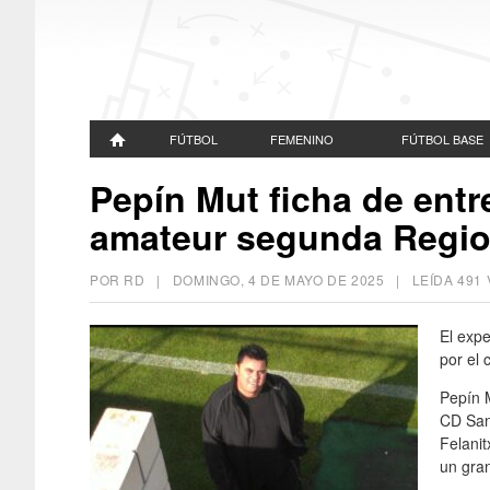
FÚTBOL
FEMENINO
FÚTBOL BASE
Pepín Mut ficha de ent
amateur segunda Regio
POR RD |
DOMINGO, 4 DE MAYO DE 2025
| LEÍDA 491
El exp
por el
Pepín 
CD San
Felanit
un gran