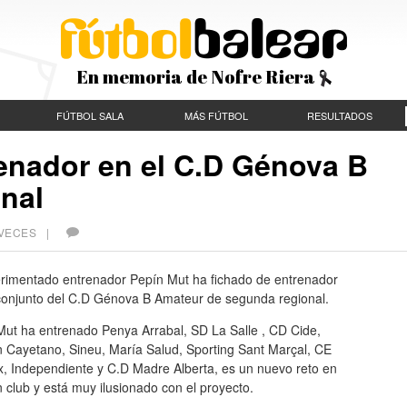
En memoria de Nofre Riera
FÚTBOL SALA
MÁS FÚTBOL
RESULTADOS
renador en el C.D Génova B
nal
 VECES |
erimentado entrenador Pepín Mut ha fichado de entrenador
 conjunto del C.D Génova B Amateur de segunda regional.
Mut ha entrenado Penya Arrabal, SD La Salle , CD Cide,
 Cayetano, Sineu, María Salud, Sporting Sant Marçal, CE
x, Independiente y C.D Madre Alberta, es un nuevo reto en
 club y está muy ilusionado con el proyecto.