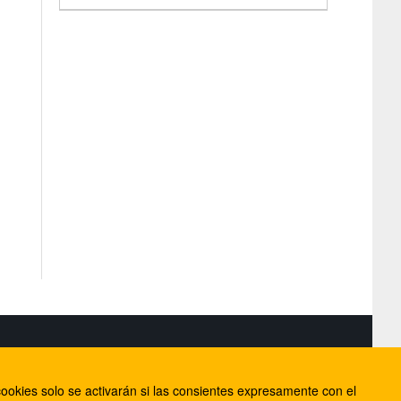
S
ookies solo se activarán si las consientes expresamente con el
lorca