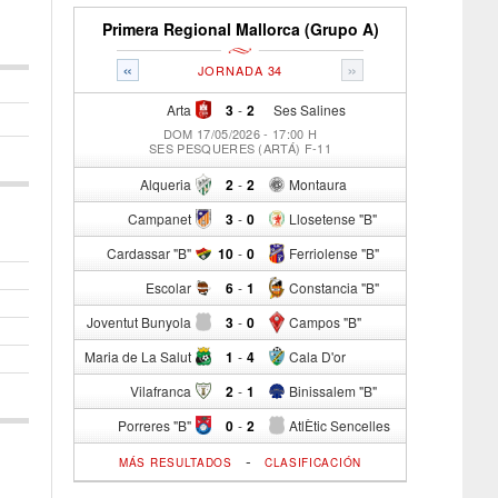
Primera Regional Mallorca (Grupo A)
«
»
JORNADA 34
Arta
3
-
2
Ses Salines
DOM 17/05/2026 - 17:00 H
SES PESQUERES (ARTÁ) F-11
Alqueria
2
-
2
Montaura
Campanet
3
-
0
Llosetense "B"
Cardassar "B"
10
-
0
Ferriolense "B"
Escolar
6
-
1
Constancia "B"
Joventut Bunyola
3
-
0
Campos "B"
Maria de La Salut
1
-
4
Cala D'or
Vilafranca
2
-
1
Binissalem "B"
Porreres "B"
0
-
2
AtlÈtic Sencelles
-
MÁS RESULTADOS
CLASIFICACIÓN