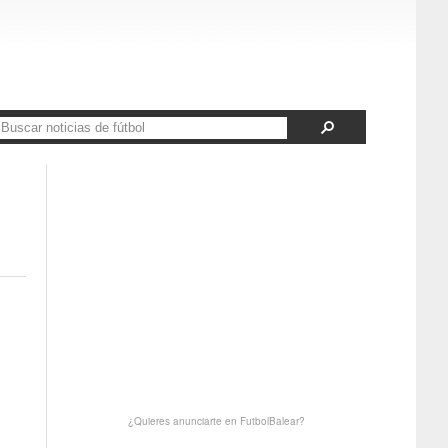
¿Quieres anunciarte en FutbolBalear?