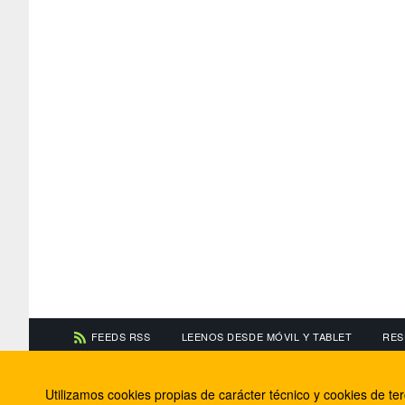
FEEDS RSS
LEENOS DESDE MÓVIL Y TABLET
RES
CONTACTA CON NOSOTROS
ACERCA DE NOSOTR
Utilizamos cookies propias de carácter técnico y cookies de t
Información de contacto
El equipo de FútbolBa