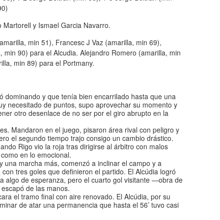
90)
 Martorell y Ismael Garcia Navarro.
(amarilla, min 51), Francesc J Vaz (amarilla, min 69),
a, min 90) para el Alcudia. Alejandro Romero (amarilla, min
illa, min 89) para el Portmany.
ó dominando y que tenía bien encarrilado hasta que una
 muy necesitado de puntos, supo aprovechar su momento y
er otro desenlace de no ser por el giro abrupto en la
es. Mandaron en el juego, pisaron área rival con peligro y
ero el segundo tiempo trajo consigo un cambio drástico.
o Rigo vio la roja tras dirigirse al árbitro con malos
o como en lo emocional.
 y una marcha más, comenzó a inclinar el campo y a
 con tres goles que definieron el partido. El Alcúdia logró
ba algo de esperanza, pero el cuarto gol visitante —obra de
 escapó de las manos.
ara el tramo final con aire renovado. El Alcúdia, por su
minar de atar una permanencia que hasta el 56’ tuvo casi