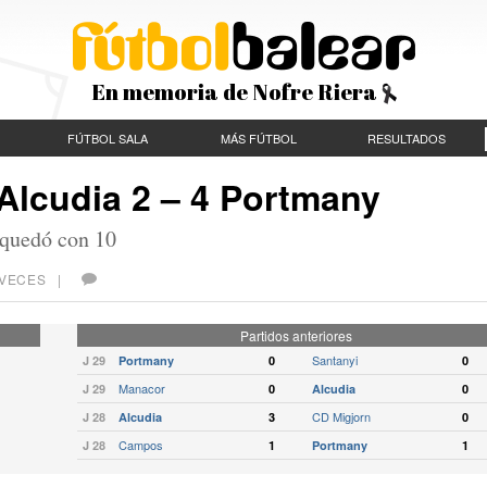
En memoria de Nofre Riera
FÚTBOL SALA
MÁS FÚTBOL
RESULTADOS
Alcudia 2 – 4 Portmany
 quedó con 10
9 VECES |
Partidos anteriores
Santanyi
J 29
Portmany
0
0
Manacor
J 29
0
Alcudia
0
CD Migjorn
J 28
Alcudia
3
0
Campos
J 28
1
Portmany
1