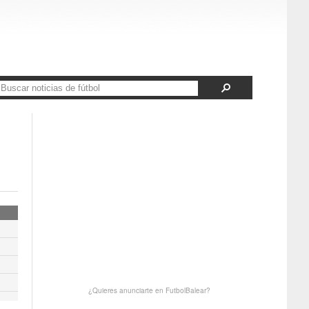
¿Quieres anunciarte en FutbolBalear?