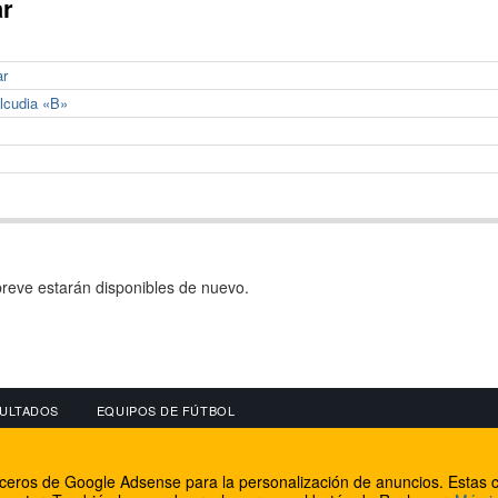
ar
ar
Alcudia «B»
reve estarán disponibles de nuevo.
ULTADOS
EQUIPOS DE FÚTBOL
OS
CONECTA CON NOSOTROS
OTROS SERVICIO
erceros de Google Adsense para la personalización de anuncios. Estas c
lear
Facebook
Internet Rural Mal