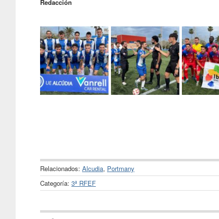
Redacción
Relacionados:
Alcudia
,
Portmany
Categoría:
3ª RFEF