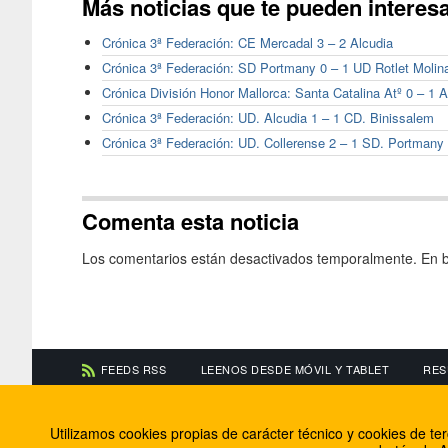
Más noticias que te pueden interes
Crónica 3ª Federación: CE Mercadal 3 – 2 Alcudia
Crónica 3ª Federación: SD Portmany 0 – 1 UD Rotlet Molin
Crónica División Honor Mallorca: Santa Catalina Atº 0 – 1 
Crónica 3ª Federación: UD. Alcudia 1 – 1 CD. Binissalem
Crónica 3ª Federación: UD. Collerense 2 – 1 SD. Portmany
Comenta esta noticia
Los comentarios están desactivados temporalmente. En b
FEEDS RSS
LEENOS DESDE MÓVIL Y TABLET
RES
CONTACTA CON NOSOTROS
ACERCA DE NOSOTR
Utilizamos cookies propias de carácter técnico y cookies de t
Información de contacto
El equipo de FútbolBa