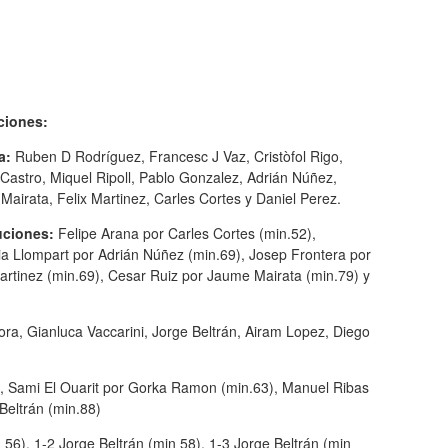
ciones:
a:
Ruben D Rodríguez, Francesc J Vaz, Cristòfol Rigo,
Castro, Miquel Ripoll, Pablo Gonzalez, Adrián Núñez,
airata, Felix Martinez, Carles Cortes y Daniel Perez.
uciones:
Felipe Arana por Carles Cortes (min.52),
ia Llompart por Adrián Núñez (min.69), Josep Frontera por
artinez (min.69), Cesar Ruiz por Jaume Mairata (min.79) y
ra, Gianluca Vaccarini, Jorge Beltrán, Airam Lopez, Diego
, Sami El Ouarit por Gorka Ramon (min.63), Manuel Ribas
Beltrán (min.88)
 56), 1-2 Jorge Beltrán (min 58), 1-3 Jorge Beltrán (min