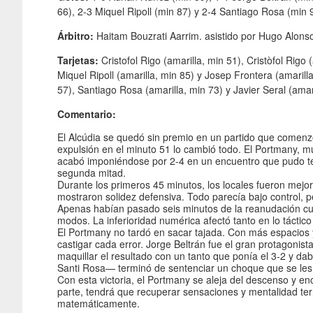
66), 2-3 Miquel Ripoll (min 87) y 2-4 Santiago Rosa (min 
Árbitro:
Haitam Bouzrati Aarrim. asistido por Hugo Alonso
Tarjetas:
Cristofol Rigo (amarilla, min 51), Cristòfol Rigo 
Miquel Ripoll (amarilla, min 85) y Josep Frontera (amarill
57), Santiago Rosa (amarilla, min 73) y Javier Seral (amar
Comentario:
El Alcúdia se quedó sin premio en un partido que comenz
expulsión en el minuto 51 lo cambió todo. El Portmany,
acabó imponiéndose por 2-4 en un encuentro que pudo ten
segunda mitad.
Durante los primeros 45 minutos, los locales fueron mejor
mostraron solidez defensiva. Todo parecía bajo control, p
Apenas habían pasado seis minutos de la reanudación cuand
modos. La inferioridad numérica afectó tanto en lo táctic
El Portmany no tardó en sacar tajada. Con más espacios
castigar cada error. Jorge Beltrán fue el gran protagonista
maquillar el resultado con un tanto que ponía el 3-2 y da
Santi Rosa— terminó de sentenciar un choque que se les
Con esta victoria, el Portmany se aleja del descenso y enc
parte, tendrá que recuperar sensaciones y mentalidad ter
matemáticamente.