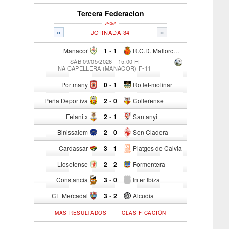
Tercera Federacion
«
»
JORNADA 34
Manacor
1
-
1
R.C.D. Mallorca Sad "B"
SÁB 09/05/2026 - 15:00 H
NA CAPELLERA (MANACOR) F-11
Portmany
0
-
1
Rotlet-molinar
Peña Deportiva
2
-
0
Collerense
Felanitx
2
-
1
Santanyi
Binissalem
2
-
0
Son Cladera
Cardassar
3
-
1
Platges de Calvia
Llosetense
2
-
2
Formentera
Constancia
3
-
0
Inter Ibiza
CE Mercadal
3
-
2
Alcudia
-
MÁS RESULTADOS
CLASIFICACIÓN