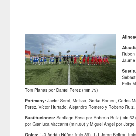
Alinea
Alcudi
Ruben 
Jaume M
Sustit
Sebast
Felix M
Toni Planas por Daniel Perez (min.79)
Portmany:
Javier Seral, Meissa, Gorka Ramon, Carlos Mo
Perez, Víctor Hurtado, Alejandro Romero y Roberto Ruiz.
Sustituciones:
Santiago Rosa por Roberto Ruiz (min.63)
por Gianluca Vaccarini (min.80) y Miguel Angel por Jorge 
Goles:
1-0 Adrián Núñez (min 39), 1-1 Jorge Beltrán (min