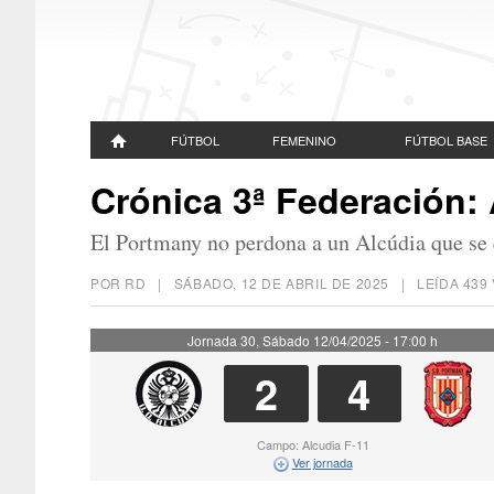
FÚTBOL
FEMENINO
FÚTBOL BASE
Crónica 3ª Federación: 
El Portmany no perdona a un Alcúdia que se
POR RD |
SÁBADO, 12 DE ABRIL DE 2025
| LEÍDA 43
Jornada 30, Sábado 12/04/2025 - 17:00 h
2
4
Campo: Alcudia F-11
Ver jornada