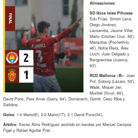
Alineaciones:
SD Ibiza Islas Pitiusas
:
Edu Frías; Simón Leca,
Diego Jiménez,
Lavsamba, Jaume Villar,
Mario (Cristian Cruz, 84′),
Marquitos (Pochettino,
46′), Nofre Riera, Álex
Lluch, Juan Delgado y
Bengoechea (Juanca,
63′).
RCD Mallorca «B»
: Joan
Pol; Soborg (Lázaro, 59′),
Wade, Miquel Jan,
Montiel (Scuri, 84′),
David Pons, Pere Amer (Garry, 84′), Domènech, Gorriti, Cesc Riba y
Saifdine.
Goles
: 1-0 Mario(8′), 2-0 Mario(17′), 2-1 David Pons(34′).
Árbitro
: Xavier Alins Rodríguez asistido en bandas por Manuel Campos
Figal y Rafael Aguilar Prat.