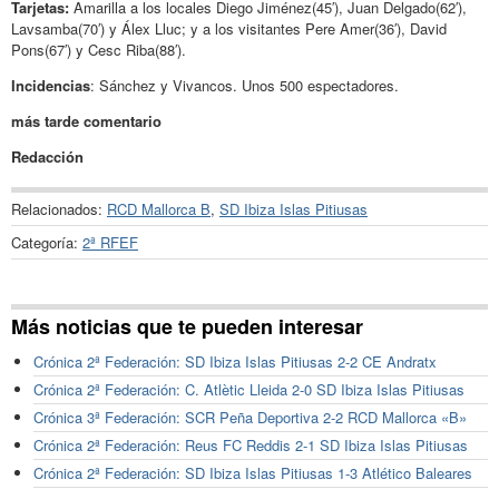
Tarjetas:
Amarilla a los locales Diego Jiménez(45′), Juan Delgado(62′),
Lavsamba(70′) y Álex Lluc; y a los visitantes Pere Amer(36′), David
Pons(67′) y Cesc Riba(88′).
Incidencias
: Sánchez y Vivancos. Unos 500 espectadores.
más tarde comentario
Redacción
Relacionados:
RCD Mallorca B
,
SD Ibiza Islas Pitiusas
Categoría:
2ª RFEF
Más noticias que te pueden interesar
Crónica 2ª Federación: SD Ibiza Islas Pitiusas 2-2 CE Andratx
Crónica 2ª Federación: C. Atlètic Lleida 2-0 SD Ibiza Islas Pitiusas
Crónica 3ª Federación: SCR Peña Deportiva 2-2 RCD Mallorca «B»
Crónica 2ª Federación: Reus FC Reddis 2-1 SD Ibiza Islas Pitiusas
Crónica 2ª Federación: SD Ibiza Islas Pitiusas 1-3 Atlético Baleares