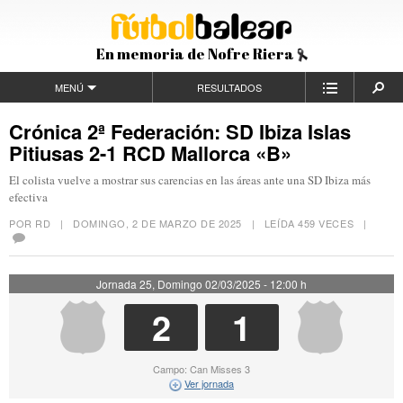
En memoria de Nofre Riera
MENÚ
RESULTADOS
Crónica 2ª Federación: SD Ibiza Islas
Pitiusas 2-1 RCD Mallorca «B»
El colista vuelve a mostrar sus carencias en las áreas ante una SD Ibiza más
efectiva
POR RD |
DOMINGO, 2 DE MARZO DE 2025
| LEÍDA 459 VECES |
Jornada 25, Domingo 02/03/2025 - 12:00 h
2
1
Campo: Can Misses 3
Ver jornada