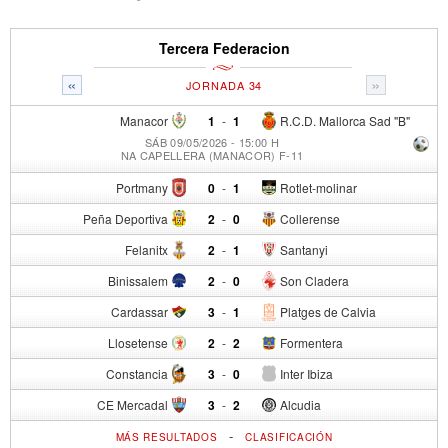
Tercera Federacion
«
»
JORNADA 34
Manacor
1
-
1
R.C.D. Mallorca Sad "B"
SÁB 09/05/2026 - 15:00 H
NA CAPELLERA (MANACOR) F-11
Portmany
0
-
1
Rotlet-molinar
Peña Deportiva
2
-
0
Collerense
Felanitx
2
-
1
Santanyi
Binissalem
2
-
0
Son Cladera
Cardassar
3
-
1
Platges de Calvia
Llosetense
2
-
2
Formentera
Constancia
3
-
0
Inter Ibiza
CE Mercadal
3
-
2
Alcudia
-
MÁS RESULTADOS
CLASIFICACIÓN