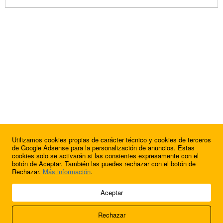
Utilizamos cookies propias de carácter técnico y cookies de terceros
de Google Adsense para la personalización de anuncios. Estas
cookies solo se activarán si las consientes expresamente con el
botón de Aceptar. También las puedes rechazar con el botón de
Rechazar.
Más información
.
© 2009 - 2026 Soluciones Corporativas IP, SL.
Aceptar
Todos los derechos reservados.
Rechazar
Aviso legal
Cookies
Acerca de nosotros
Contacto
Anúnciate en