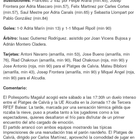
Sustituciones:
Francesc J Vaz por Felipe Arana (min.45), Josep
Frontera por Adria Mascaro (min.57), Felix Martinez por Carles Cortes
(min.57), Saul Mestre por Adria Canals (min.65) y Sebastia Llompart por
Pablo González (min.84)
Goles:
1-0 Adria Marín (min 13) y 1-1 Miquel Ripoll (min 90)
Árbitro:
Isaac Gutierrez Rodríguez. asistido por Joan Vicens Bujosa y
Adrián Montero Cladera.
Tarjetas:
Antoni Navarro (amarilla, min 53), Jose Bueno (amarilla, min
76), Riad Chakroun (amarilla, min 90), Riad Chakroun (roja, min 90) y
Jose Antonio (roja, min 90) para el Platges de Calvia. Mateu Bibiloni
(amarilla, min 43), Josep Frontera (amarilla, min 90) y Miquel Angel (roja,
min 90) para el Alcudia.
Comentario:
El Poliesportiu Magaluf acogió este sábado a las 17:30h un duelo intenso
entre el Platges de Calvià y la UE Alcudia en la Jornada 17 de Tercera
RFEF Balear. La tarde, marcada por una sensación térmica gélida que
rozaba la nieve, puso a prueba tanto a los jugadores como a los
espectadores, quienes desafiaron el frío para disfrutar de un primer
encuentro del año cargado de emoción.
El partido arrancó con ambos equipos mostrando las típicas
imprecisiones de una reanudación tras el parón navideño. El Platges de
Calvià, dirigido por Carlos Martínez, aprovechó la comodidad de jugar en