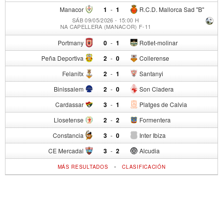
Manacor
1
-
1
R.C.D. Mallorca Sad "B"
SÁB 09/05/2026 - 15:00 H
NA CAPELLERA (MANACOR) F-11
Portmany
0
-
1
Rotlet-molinar
Peña Deportiva
2
-
0
Collerense
Felanitx
2
-
1
Santanyi
Binissalem
2
-
0
Son Cladera
Cardassar
3
-
1
Platges de Calvia
Llosetense
2
-
2
Formentera
Constancia
3
-
0
Inter Ibiza
CE Mercadal
3
-
2
Alcudia
-
MÁS RESULTADOS
CLASIFICACIÓN