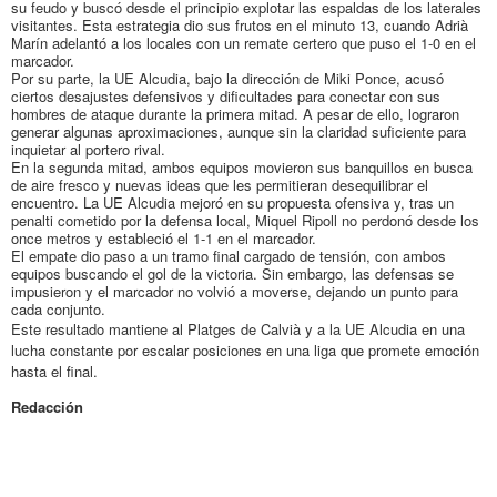
su feudo y buscó desde el principio explotar las espaldas de los laterales
visitantes. Esta estrategia dio sus frutos en el minuto 13, cuando Adrià
Marín adelantó a los locales con un remate certero que puso el 1-0 en el
marcador.
Por su parte, la UE Alcudia, bajo la dirección de Miki Ponce, acusó
ciertos desajustes defensivos y dificultades para conectar con sus
hombres de ataque durante la primera mitad. A pesar de ello, lograron
generar algunas aproximaciones, aunque sin la claridad suficiente para
inquietar al portero rival.
En la segunda mitad, ambos equipos movieron sus banquillos en busca
de aire fresco y nuevas ideas que les permitieran desequilibrar el
encuentro. La UE Alcudia mejoró en su propuesta ofensiva y, tras un
penalti cometido por la defensa local, Miquel Ripoll no perdonó desde los
once metros y estableció el 1-1 en el marcador.
El empate dio paso a un tramo final cargado de tensión, con ambos
equipos buscando el gol de la victoria. Sin embargo, las defensas se
impusieron y el marcador no volvió a moverse, dejando un punto para
cada conjunto.
Este resultado mantiene al Platges de Calvià y a la UE Alcudia en una
lucha constante por escalar posiciones en una liga que promete emoción
hasta el final.
Redacción