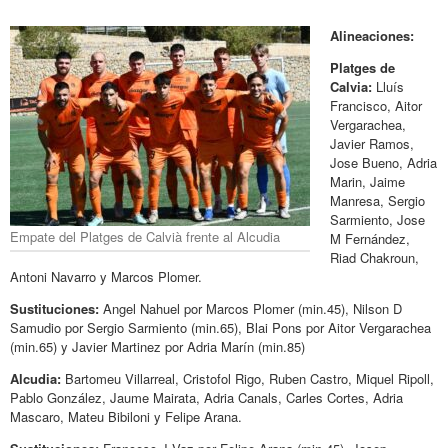
Alineaciones:
Platges de
Calvia:
Lluís
Francisco, Aitor
Vergarachea,
Javier Ramos,
Jose Bueno, Adria
Marin, Jaime
Manresa, Sergio
Sarmiento, Jose
Empate del Platges de Calvià frente al Alcudia
M Fernández,
Riad Chakroun,
Antoni Navarro y Marcos Plomer.
Sustituciones:
Angel Nahuel por Marcos Plomer (min.45), Nilson D
Samudio por Sergio Sarmiento (min.65), Blai Pons por Aitor Vergarachea
(min.65) y Javier Martinez por Adria Marín (min.85)
Alcudia:
Bartomeu Villarreal, Cristofol Rigo, Ruben Castro, Miquel Ripoll,
Pablo González, Jaume Mairata, Adria Canals, Carles Cortes, Adria
Mascaro, Mateu Bibiloni y Felipe Arana.