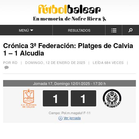
En memoria de Nofre Riera
MENÚ
RESULTADOS
Crónica 3ª Federación: Platges de Calvia
1 – 1 Alcudia
POR RD |
DOMINGO, 12 DE ENERO DE 2025
| LEÍDA 684 VECES |
Jornada 17, Domingo 12/01/2025 - 17:30 h
1
1
Campo: Pol.m.magaluf F-11
Ver jornada