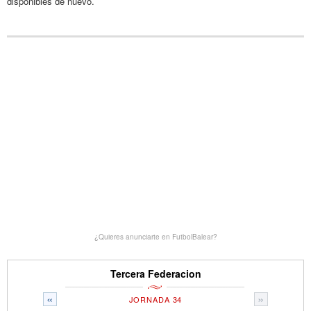
disponibles de nuevo.
¿Quieres anunciarte en FutbolBalear?
Tercera Federacion
«
»
JORNADA 34