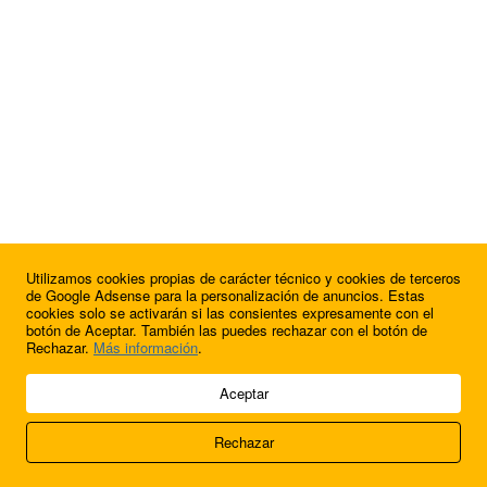
Utilizamos cookies propias de carácter técnico y cookies de terceros
de Google Adsense para la personalización de anuncios. Estas
cookies solo se activarán si las consientes expresamente con el
botón de Aceptar. También las puedes rechazar con el botón de
Rechazar.
Más información
.
© 2009 - 2026 Soluciones Corporativas IP, SL.
Aceptar
Todos los derechos reservados.
Rechazar
Aviso legal
Cookies
Acerca de nosotros
Contacto
Anúnciate en
FútbolBalear