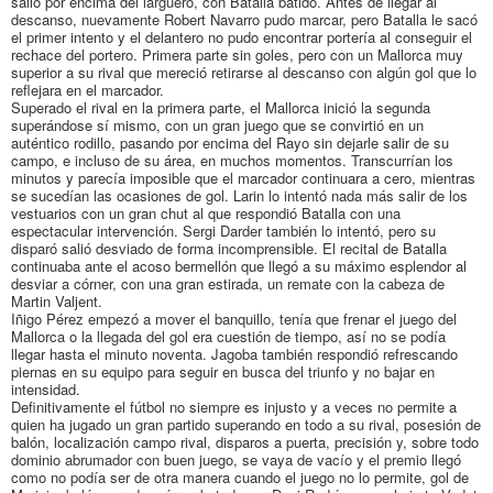
salió por encima del larguero, con Batalla batido. Antes de llegar al
descanso, nuevamente Robert Navarro pudo marcar, pero Batalla le sacó
el primer intento y el delantero no pudo encontrar portería al conseguir el
rechace del portero. Primera parte sin goles, pero con un Mallorca muy
superior a su rival que mereció retirarse al descanso con algún gol que lo
reflejara en el marcador.
Superado el rival en la primera parte, el Mallorca inició la segunda
superándose sí mismo, con un gran juego que se convirtió en un
auténtico rodillo, pasando por encima del Rayo sin dejarle salir de su
campo, e incluso de su área, en muchos momentos. Transcurrían los
minutos y parecía imposible que el marcador continuara a cero, mientras
se sucedían las ocasiones de gol. Larin lo intentó nada más salir de los
vestuarios con un gran chut al que respondió Batalla con una
espectacular intervención. Sergi Darder también lo intentó, pero su
disparó salió desviado de forma incomprensible. El recital de Batalla
continuaba ante el acoso bermellón que llegó a su máximo esplendor al
desviar a córner, con una gran estirada, un remate con la cabeza de
Martin Valjent.
Iñigo Pérez empezó a mover el banquillo, tenía que frenar el juego del
Mallorca o la llegada del gol era cuestión de tiempo, así no se podía
llegar hasta el minuto noventa. Jagoba también respondió refrescando
piernas en su equipo para seguir en busca del triunfo y no bajar en
intensidad.
Definitivamente el fútbol no siempre es injusto y a veces no permite a
quien ha jugado un gran partido superando en todo a su rival, posesión de
balón, localización campo rival, disparos a puerta, precisión y, sobre todo
dominio abrumador con buen juego, se vaya de vacío y el premio llegó
como no podía ser de otra manera cuando el juego no lo permite, gol de