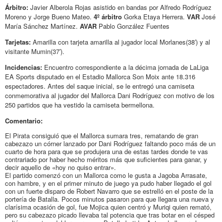
Árbitro:
Javier Alberola Rojas asistido en bandas por Alfredo Rodríguez
Moreno y Jorge Bueno Mateo.
4º árbitro
Gorka Etaya Herrera.
VAR
José
María Sánchez Martínez.
AVAR
Pablo González Fuentes
Tarjetas:
Amarilla con tarjeta amarilla al jugador local Morlanes(38′) y al
visitante Mumin(37′).
Incidencias:
Encuentro correspondiente a la décima jornada de LaLiga
EA Sports disputado en el Estadio Mallorca Son Moix ante 18.316
espectadores. Antes del saque inicial, se le entregó una camiseta
conmemorativa al jugador del Mallorca Dani Rodríguez con motivo de los
250 partidos que ha vestido la camiseta bermellona.
Comentario:
El Pirata consiguió que el Mallorca sumara tres, rematando de gran
cabezazo un córner lanzado por Dani Rodríguez faltando poco más de un
cuarto de hora para que se produjera una de estas tardes donde te vas
contrariado por haber hecho méritos más que suficientes para ganar, y
decir aquello de «hoy no quiso entrar».
El partido comenzó con un Mallorca como le gusta a Jagoba Arrasate,
con hambre, y en el primer minuto de juego ya pudo haber llegado el gol
con un fuerte disparo de Robert Navarro que se estrelló en el poste de la
portería de Batalla. Pocos minutos pasaron para que llegara una nueva y
clarísima ocasión de gol, fue Mojica quien centró y Muriqi quien remató,
pero su cabezazo picado llevaba tal potencia que tras botar en el césped