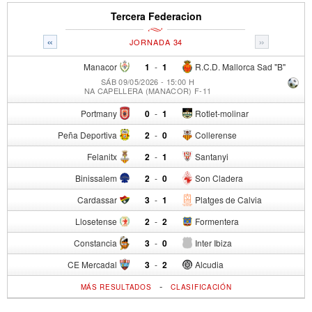
Tercera Federacion
«
»
JORNADA 34
Manacor
1
-
1
R.C.D. Mallorca Sad "B"
SÁB 09/05/2026 - 15:00 H
NA CAPELLERA (MANACOR) F-11
Portmany
0
-
1
Rotlet-molinar
Peña Deportiva
2
-
0
Collerense
Felanitx
2
-
1
Santanyi
Binissalem
2
-
0
Son Cladera
Cardassar
3
-
1
Platges de Calvia
Llosetense
2
-
2
Formentera
Constancia
3
-
0
Inter Ibiza
CE Mercadal
3
-
2
Alcudia
-
MÁS RESULTADOS
CLASIFICACIÓN