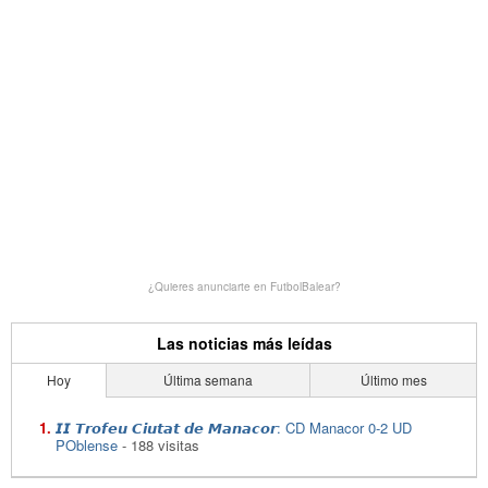
¿Quieres anunciarte en FutbolBalear?
Las noticias más leídas
Hoy
Última semana
Último mes
𝙄𝙄 𝙏𝙧𝙤𝙛𝙚𝙪 𝘾𝙞𝙪𝙩𝙖𝙩 𝙙𝙚 𝙈𝙖𝙣𝙖𝙘𝙤𝙧: CD Manacor 0-2 UD
POblense
- 188 visitas