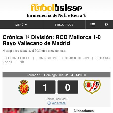
En memoria de Nofre Riera
MENÚ
RESULTADOS
Crónica 1ª División: RCD Mallorca 1-0
Rayo Vallecano de Madrid
Muriqi hace justicia, el Mallorca mereció más.
POR TONI FERRER |
DOMINGO, 20 DE OCTUBRE DE 2024
| LEÍDA 615
VECES |
Jornada 10, Domingo 20/10/2024 - 14:00 h
1
0
Campo: Son Moix
Ver jornada
Alineaciones: