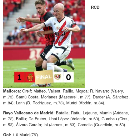
RCD
Mallorca:
Greif; Maffeo, Valjent, Raíllo, Mojica; R. Navarro (Valery,
m.73), Samú Costa, Morlanes (Mascarell, m.77), Darder (A. Sánchez,
m.84); Larin (D. Rodríguez, m.73), Muriqi (Abdón, m.84).
Rayo Vallecano de Madrid
: Batalla; Ratiu, Lejeune, Mumin (Aridane,
m.72), Balliu; De Frutos, Unai López (Valentín, m.63), Gumbau (Ciss,
m.53), Álvaro García; Isi (James, m.63), Camello (Guardiola, m.53).
Gol:
1-0 Muriqi(76′).