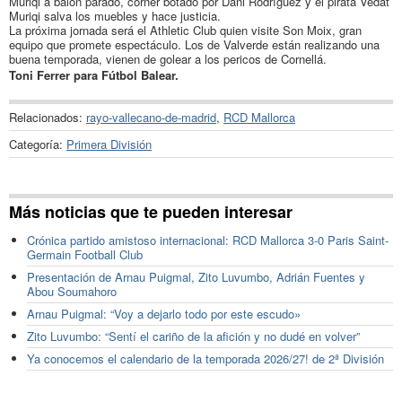
Muriqi a balón parado, córner botado por Dani Rodríguez y el pirata Vedat
Muriqi salva los muebles y hace justicia.
La próxima jornada será el Athletic Club quien visite Son Moix, gran
equipo que promete espectáculo. Los de Valverde están realizando una
buena temporada, vienen de golear a los pericos de Cornellá.
Toni Ferrer para Fútbol Balear.
Relacionados:
rayo-vallecano-de-madrid
,
RCD Mallorca
Categoría:
Primera División
Más noticias que te pueden interesar
Crónica partido amistoso internacional: RCD Mallorca 3-0 Paris Saint-
Germain Football Club
Presentación de Arnau Puigmal, Zito Luvumbo, Adrián Fuentes y
Abou Soumahoro
Arnau Puigmal: “Voy a dejarlo todo por este escudo»
Zito Luvumbo: “Sentí el cariño de la afición y no dudé en volver”
Ya conocemos el calendario de la temporada 2026/27! de 2ª División