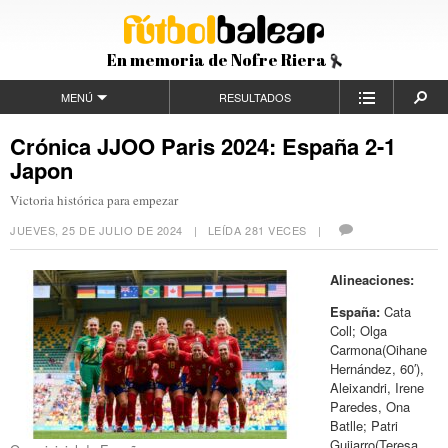
En memoria de Nofre Riera
MENÚ
RESULTADOS
Crónica JJOO Paris 2024: España 2-1
Japon
Victoria histórica para empezar
JUEVES, 25 DE JULIO DE 2024
| LEÍDA 281 VECES |
Alineaciones:
España:
Cata
Coll; Olga
Carmona(Oihane
Hernández, 60′),
Aleixandri, Irene
Paredes, Ona
Batlle; Patri
Guijarro(Teresa