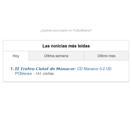
¿Quieres anunciarte en FutbolBalear?
Las noticias más leídas
Hoy
Última semana
Último mes
𝙄𝙄 𝙏𝙧𝙤𝙛𝙚𝙪 𝘾𝙞𝙪𝙩𝙖𝙩 𝙙𝙚 𝙈𝙖𝙣𝙖𝙘𝙤𝙧: CD Manacor 0-2 UD
POblense
- 141 visitas