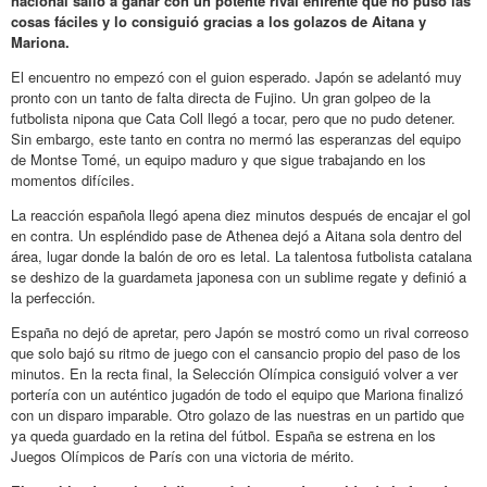
nacional salió a ganar con un potente rival enfrente que no puso las
cosas fáciles y lo consiguió gracias a los golazos de Aitana y
Mariona.
El encuentro no empezó con el guion esperado. Japón se adelantó muy
pronto con un tanto de falta directa de Fujino. Un gran golpeo de la
futbolista nipona que Cata Coll llegó a tocar, pero que no pudo detener.
Sin embargo, este tanto en contra no mermó las esperanzas del equipo
de Montse Tomé, un equipo maduro y que sigue trabajando en los
momentos difíciles.
La reacción española llegó apena diez minutos después de encajar el gol
en contra. Un espléndido pase de Athenea dejó a Aitana sola dentro del
área, lugar donde la balón de oro es letal. La talentosa futbolista catalana
se deshizo de la guardameta japonesa con un sublime regate y definió a
la perfección.
España no dejó de apretar, pero Japón se mostró como un rival correoso
que solo bajó su ritmo de juego con el cansancio propio del paso de los
minutos. En la recta final, la Selección Olímpica consiguió volver a ver
portería con un auténtico jugadón de todo el equipo que Mariona finalizó
con un disparo imparable. Otro golazo de las nuestras en un partido que
ya queda guardado en la retina del fútbol. España se estrena en los
Juegos Olímpicos de París con una victoria de mérito.