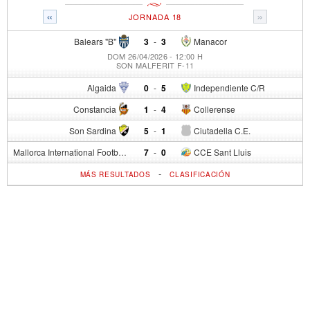
«
»
JORNADA 18
Balears "B"
3
-
3
Manacor
DOM 26/04/2026 - 12:00 H
SON MALFERIT F-11
Algaida
0
-
5
Independiente C/R
Constancia
1
-
4
Collerense
Son Sardina
5
-
1
Ciutadella C.E.
Mallorca International Football Club del S.p.
7
-
0
CCE Sant Lluis
-
MÁS RESULTADOS
CLASIFICACIÓN