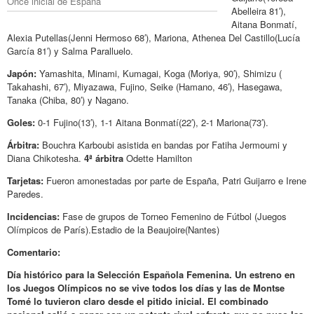
Once inicial de España
Abelleira 81′),
Aitana Bonmatí,
Alexia Putellas(Jenni Hermoso 68′), Mariona, Athenea Del Castillo(Lucía
García 81′) y Salma Paralluelo.
Japón:
Yamashita, Minami, Kumagai, Koga (Moriya, 90′), Shimizu (
Takahashi, 67′), Miyazawa, Fujino, Seike (Hamano, 46′), Hasegawa,
Tanaka (Chiba, 80′) y Nagano.
Goles:
0-1 Fujino(13′), 1-1 Aitana Bonmatí(22′), 2-1 Mariona(73′).
Árbitra:
Bouchra Karboubi asistida en bandas por Fatiha Jermoumi y
Diana Chikotesha.
4ª árbitra
Odette Hamilton
Tarjetas:
Fueron amonestadas por parte de España, Patri Guijarro e Irene
Paredes.
Incidencias:
Fase de grupos de Torneo Femenino de Fútbol (Juegos
Olímpicos de París).Estadio de la Beaujoire(Nantes)
Comentario:
Día histórico para la Selección Española Femenina. Un estreno en
los Juegos Olímpicos no se vive todos los días y las de Montse
Tomé lo tuvieron claro desde el pitido inicial. El combinado