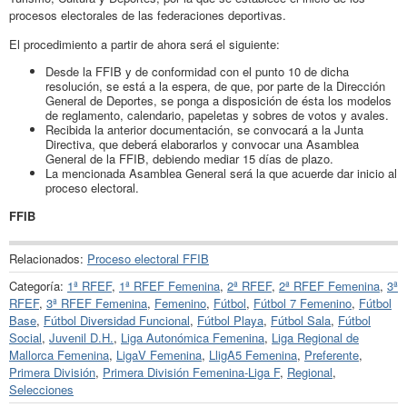
procesos electorales de las federaciones deportivas.
El procedimiento a partir de ahora será el siguiente:
Desde la FFIB y de conformidad con el punto 10 de dicha
resolución, se está a la espera, de que, por parte de la Dirección
General de Deportes, se ponga a disposición de ésta los modelos
de reglamento, calendario, papeletas y sobres de votos y avales.
Recibida la anterior documentación, se convocará a la Junta
Directiva, que deberá elaborarlos y convocar una Asamblea
General de la FFIB, debiendo mediar 15 días de plazo.
La mencionada Asamblea General será la que acuerde dar inicio al
proceso electoral.
FFIB
Relacionados:
Proceso electoral FFIB
Categoría:
1ª RFEF
,
1ª RFEF Femenina
,
2ª RFEF
,
2ª RFEF Femenina
,
3ª
RFEF
,
3ª RFEF Femenina
,
Femenino
,
Fútbol
,
Fútbol 7 Femenino
,
Fútbol
Base
,
Fútbol Diversidad Funcional
,
Fútbol Playa
,
Fútbol Sala
,
Fútbol
Social
,
Juvenil D.H.
,
Liga Autonómica Femenina
,
Liga Regional de
Mallorca Femenina
,
LigaV Femenina
,
LligA5 Femenina
,
Preferente
,
Primera División
,
Primera División Femenina-Liga F
,
Regional
,
Selecciones