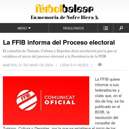
En memoria de Nofre Riera
MENÚ
RESULTADOS
La FFIB informa del Proceso electoral
El conseller de Turismo, Cultura y Deportes dicta resolución por la que se
establece el inicio del proceso electoral a la Presidencia de la FFIB
MARTES, 21 DE MAYO DE 2024
| LEÍDA 514 VECES |
La FFIB quiere
informar a sus
federados/as y
clubs que, en el
día de hoy, se ha
publicado en el
BOIB, la
resolución del
conseller de
Turismo, Cultura y Deportes, por la que se establece el inicio de los