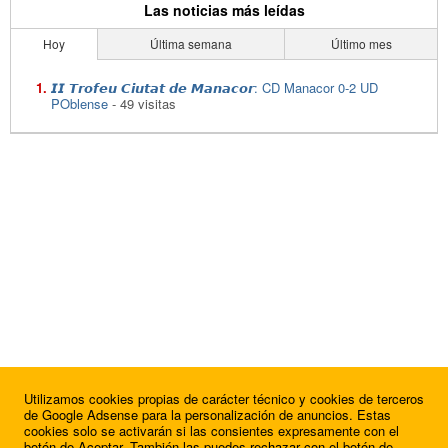
Las noticias más leídas
Hoy
Última semana
Último mes
𝙄𝙄 𝙏𝙧𝙤𝙛𝙚𝙪 𝘾𝙞𝙪𝙩𝙖𝙩 𝙙𝙚 𝙈𝙖𝙣𝙖𝙘𝙤𝙧: CD Manacor 0-2 UD
POblense
- 49 visitas
Utilizamos cookies propias de carácter técnico y cookies de terceros
de Google Adsense para la personalización de anuncios. Estas
cookies solo se activarán si las consientes expresamente con el
botón de Aceptar. También las puedes rechazar con el botón de