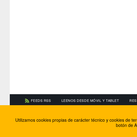
FEEDS RSS
LEENOS DESDE MÓVIL Y TABLET
RES
CONTACTA CON NOSOTROS
ACERCA DE NOSOTR
Utilizamos cookies propias de carácter técnico y cookies de t
Información de contacto
El equipo de FútbolBa
botón de A
Anúnciate en FútbolBalear
Soluciones Corporativ
Colabora con nosotros
Canal ético