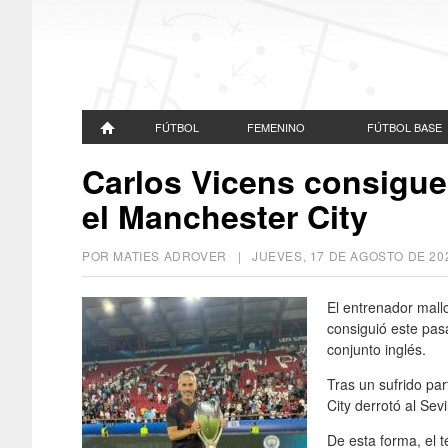
FÚTBOL
FEMENINO
FÚTBOL BASE
Carlos Vicens consigue
el Manchester City
POR MATIES ADROVER |
JUEVES, 17 DE AGOSTO DE 20
El entrenador mall
consiguió este pas
conjunto inglés.
Tras un sufrido pa
City derrotó al Sev
De esta forma, el t