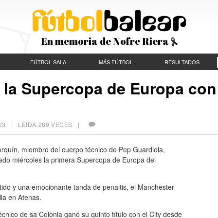
En memoria de Nofre Riera
FÚTBOL SALA
MÁS FÚTBOL
RESULTADOS
 la Supercopa de Europa con
23
| LEÍDA 289 VECES |
orquín, miembro del cuerpo técnico de Pep Guardiola,
ado miércoles la primera Supercopa de Europa del
rtido y una emocionante tanda de penaltis, el Manchester
illa en Atenas.
écnico de sa Colònia ganó su quinto título con el City desde