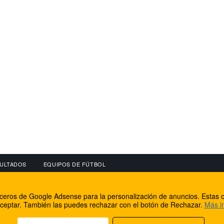
ULTADOS
EQUIPOS DE FÚTBOL
OS
CONECTA CON NOSOTROS
OTROS SERVICIO
erceros de Google Adsense para la personalización de anuncios. Estas c
lear
Facebook
Internet Rural Mal
ceptar. También las puedes rechazar con el botón de Rechazar.
Más i
as IP
Twitter
Registro de domin