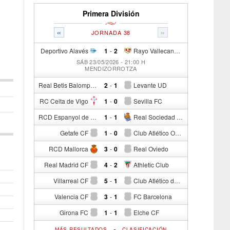
Primera División
«
»
JORNADA 38
Deportivo Alavés
1
-
2
Rayo Vallecano de Madrid
SÁB 23/05/2026 - 21:00 H
MENDIZORROTZA
Real Betis Balompié
2
-
1
Levante UD
RC Celta de Vigo
1
-
0
Sevilla FC
RCD Espanyol de Barcelona
1
-
1
Real Sociedad de Fútbol
Getafe CF
1
-
0
Club Atlético Osasuna
RCD Mallorca
3
-
0
Real Oviedo
Real Madrid CF
4
-
2
Athletic Club
Villarreal CF
5
-
1
Club Atlético de Madrid
Valencia CF
3
-
1
FC Barcelona
Girona FC
1
-
1
Elche CF
-
MÁS RESULTADOS
CLASIFICACIÓN