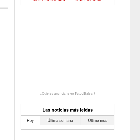
¿Quieres anunciarte en FutbolBalear?
Las noticias más leídas
Hoy
Última semana
Último mes