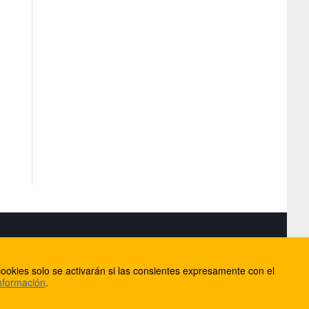
S
ookies solo se activarán si las consientes expresamente con el
lorca
nformación
.
ios