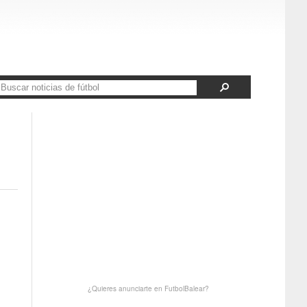
¿Quieres anunciarte en FutbolBalear?