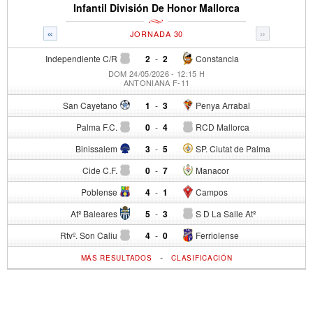
Infantil División De Honor Mallorca
«
»
JORNADA 30
Independiente C/R
2
-
2
Constancia
DOM 24/05/2026 - 12:15 H
ANTONIANA F-11
San Cayetano
1
-
3
Penya Arrabal
Palma F.C.
0
-
4
RCD Mallorca
Binissalem
3
-
5
SP. Ciutat de Palma
Cide C.F.
0
-
7
Manacor
Poblense
4
-
1
Campos
Atº Baleares
5
-
3
S D La Salle Atº
Rtvº. Son Caliu
4
-
0
Ferriolense
-
MÁS RESULTADOS
CLASIFICACIÓN