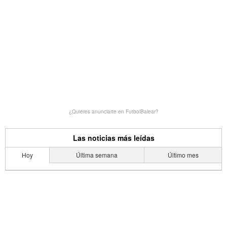
¿Quieres anunciarte en FutbolBalear?
Las noticias más leídas
Hoy
Última semana
Último mes