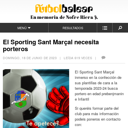
En memoria de Nofre Riera
MENÚ
RESULTADOS
El Sporting Sant Marçal necesita
porteros
DOMINGO, 18 DE JUNIO DE 2023
| LEÍDA 619 VECES |
El Sporting Sant Marçal
inmerso en la confección de
sus plantillas de cara a la
temporada 2023-24 busca
portero en edad prebenjmanin
e Infantil
Si queréis formar parte del
club para más información
podeis poneros en contacto
con: