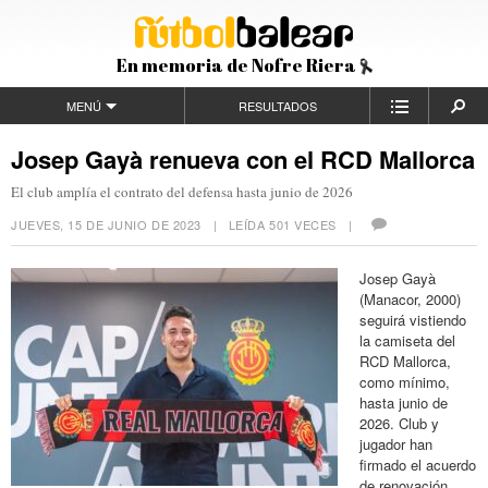
En memoria de Nofre Riera
MENÚ
RESULTADOS
Josep Gayà renueva con el RCD Mallorca
El club amplía el contrato del defensa hasta junio de 2026
JUEVES, 15 DE JUNIO DE 2023
| LEÍDA 501 VECES |
Josep Gayà
(Manacor, 2000)
seguirá vistiendo
la camiseta del
RCD Mallorca,
como mínimo,
hasta junio de
2026. Club y
jugador han
firmado el acuerdo
de renovación