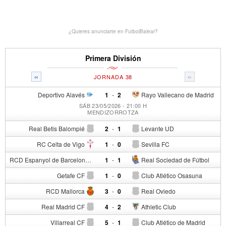
¿Quieres anunciarte en FutbolBalear?
Primera División
«
»
JORNADA 38
Deportivo Alavés
1
-
2
Rayo Vallecano de Madrid
SÁB 23/05/2026 - 21:00 H
MENDIZORROTZA
Real Betis Balompié
2
-
1
Levante UD
RC Celta de Vigo
1
-
0
Sevilla FC
RCD Espanyol de Barcelona
1
-
1
Real Sociedad de Fútbol
Getafe CF
1
-
0
Club Atlético Osasuna
RCD Mallorca
3
-
0
Real Oviedo
Real Madrid CF
4
-
2
Athletic Club
Villarreal CF
5
-
1
Club Atlético de Madrid