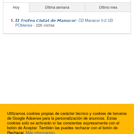
Hoy
Última semana
Último mes
𝙄𝙄 𝙏𝙧𝙤𝙛𝙚𝙪 𝘾𝙞𝙪𝙩𝙖𝙩 𝙙𝙚 𝙈𝙖𝙣𝙖𝙘𝙤𝙧: CD Manacor 0-2 UD
POblense
- 226 visitas
Utilizamos cookies propias de carácter técnico y cookies de terceros
de Google Adsense para la personalización de anuncios. Estas
cookies solo se activarán si las consientes expresamente con el
botón de Aceptar. También las puedes rechazar con el botón de
Rechazar.
Más información
.