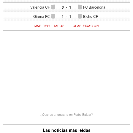
Valencia CF
3
-
1
FC Barcelona
Girona FC
1
-
1
Elche CF
-
MÁS RESULTADOS
CLASIFICACIÓN
¿Quieres anunciarte en FutbolBalear?
Las noticias más leídas