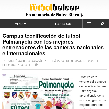
En memoria de Nofre Riera
MENÚ
RESULTADOS
Campus tecnificación de futbol
Palmanyola con los mejores
entrenadores de las canteras nacionales
e internacionales
POR JOSÉ CARLOS GONZÁLEZ |
SÁBADO, 13 DE MAYO DE 2023
|
LEÍDA 863 VECES |
Disfruta este
verano del campus
de tecnificación en
Palmanyola,
aprendiendo de la
metodología de las
mejores canteras