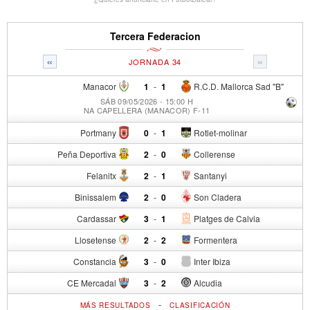
Tercera Federacion
«
»
JORNADA 34
Manacor
1
-
1
R.C.D. Mallorca Sad "B"
SÁB 09/05/2026 - 15:00 H
NA CAPELLERA (MANACOR) F-11
Portmany
0
-
1
Rotlet-molinar
Peña Deportiva
2
-
0
Collerense
Felanitx
2
-
1
Santanyi
Binissalem
2
-
0
Son Cladera
Cardassar
3
-
1
Platges de Calvia
Llosetense
2
-
2
Formentera
Constancia
3
-
0
Inter Ibiza
CE Mercadal
3
-
2
Alcudia
-
MÁS RESULTADOS
CLASIFICACIÓN