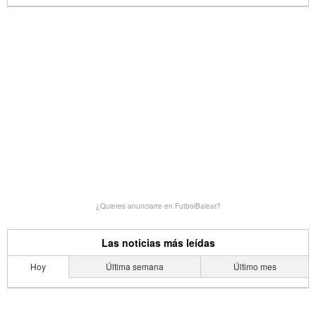
¿Quieres anunciarte en FutbolBalear?
Las noticias más leídas
Hoy
Última semana
Último mes