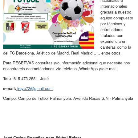
nacionales e
internacionales
gracias a nuestro
equipo compuesto
por técnicos y
entrenadores
titulados con
experiencia en
canteras como la
del FC Barcelona, Atlético de Madrid, Real Madrid ….. entre otros.
Para RESERVAS consultas y/o información adicional que necesite nos
encontrareis contactándonos vía teléfono ,WhatsApp y/o e-mail.
Tel.:
615 473 258 – José
e-mail:
jreyc72@gmail.com
Campo: Campo de Fútbol Palmanyola. Avenida Rosas S/N.- Palmanyola
José Carlos González para Fútbol Balear.