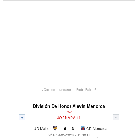
¿Quieres anunciarte en FutbolBalear?
División De Honor Alevin Menorca
«
»
JORNADA 14
UD Mahon
6
-
3
CD Menorca
SÁB 16/05/2026 - 11:30 H