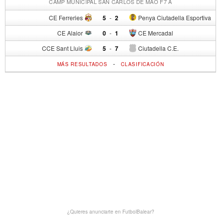
CAMP MUNICIPAL SAN CARLOS DE MAÓ F7 A
CE Ferreries
5
-
2
Penya Ciutadella Esportiva
CE Alaior
0
-
1
CE Mercadal
CCE Sant Lluis
5
-
7
Ciutadella C.E.
-
MÁS RESULTADOS
CLASIFICACIÓN
¿Quieres anunciarte en FutbolBalear?