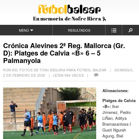
En memoria de Nofre Riera
MENÚ
RESULTADOS
Crónica Alevines 2ª Reg. Mallorca (Gr.
D): Platges de Calvia «B» 6 – 5
Palmanyola
POR RD, FOTOS DE TONI SEGURA PARA FÚTBOL BALEAR |
DOMINGO,
2 DE FEBRERO DE 2020
| LEÍDA 964 VECES |
Alineaciones:
Platges de Calvia
«B»:
Iker
Jimenez, Pedro
LiÑan, Aditya
Bramasantosa I
Gusti Ngurah
Agung, Biel