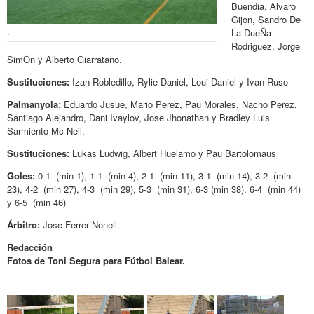
Buendia, Alvaro
Gijon, Sandro De
.
La DueÑa
Rodriguez, Jorge
SimÓn y Alberto Giarratano.
Sustituciones:
Izan Robledillo, Rylie Daniel, Loui Daniel y Ivan Ruso
Palmanyola:
Eduardo Jusue, Mario Perez, Pau Morales, Nacho Perez,
Santiago Alejandro, Dani Ivaylov, Jose Jhonathan y Bradley Luis
Sarmiento Mc Neil.
Sustituciones:
Lukas Ludwig, Albert Huelamo y Pau Bartolomaus
Goles:
0-1 (min 1), 1-1 (min 4), 2-1 (min 11), 3-1 (min 14), 3-2 (min
23), 4-2 (min 27), 4-3 (min 29), 5-3 (min 31), 6-3 (min 38), 6-4 (min 44)
y 6-5 (min 46)
Árbitro:
Jose Ferrer Nonell.
Redacción
Fotos de Toni Segura para Fútbol Balear.