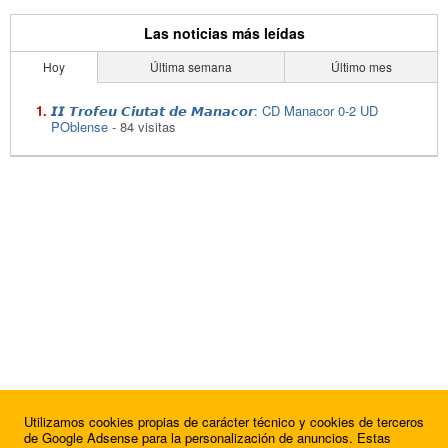
Las noticias más leídas
Hoy
Última semana
Último mes
𝙄𝙄 𝙏𝙧𝙤𝙛𝙚𝙪 𝘾𝙞𝙪𝙩𝙖𝙩 𝙙𝙚 𝙈𝙖𝙣𝙖𝙘𝙤𝙧: CD Manacor 0-2 UD
POblense
- 84 visitas
Utilizamos cookies propias de carácter técnico y cookies de terceros
de Google Adsense para la personalización de anuncios. Estas