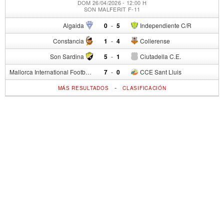
DOM 26/04/2026 - 12:00 H
SON MALFERIT F-11
Algaida
0
-
5
Independiente C/R
Constancia
1
-
4
Collerense
Son Sardina
5
-
1
Ciutadella C.E.
Mallorca International Football Club del S.p.
7
-
0
CCE Sant Lluis
-
MÁS RESULTADOS
CLASIFICACIÓN