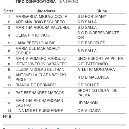
TIPO CONVOCATORIA
ENTRENO
Dorsal
Jugadoras
Clubs
1
MARGARITA MIGUEZ COSTA
S D PORTMANY
2
ADRIANA ROIG ESCUDERO
S D SALLA
3
MARTINA AGÜERA VALVERDE
S D SALLA
S C D INDEPENDIENTE
4
GEMA PINTO VICO
C/R
5
JANA PERELLO ALBIS
C E ESPORLES
MARIA DEL MAR MOREY
6
S D SALLA
ESPUEY
7
MARTA ROMERO MÁRQUEZ
UNIO ESPORTIVA PETRA
8
IRENE VIVEROS CABAÑERO
C F PATRONATO
9
LLUCIA NICOLAU BELTRAN
ATLETIC MONTAURA
ANTONELLA CLARA WOISKI
10
R C D MALLORCA
PIOLETTI
11
BIANCA DE BERNARDI
C F SOLLER
SPORTING CIUTAT DE
12
PAZ FERNANDEZ MARCOS
PALMA
MARTINA PECHARROMAN
13
UD MAHON
CASTRO
14
LINA MULET PUIGSERVER
C E ALGAIDA
FFIB