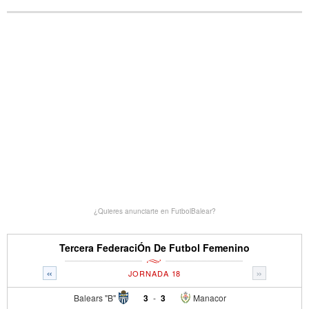
¿Quieres anunciarte en FutbolBalear?
Tercera FederaciÓn De Futbol Femenino
«
»
JORNADA 18
Balears "B"
3
-
3
Manacor