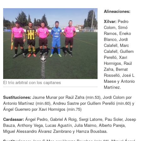
Alineaciones:
Xilvar:
Pedro
Colom, Simó
Ramos, Eneko
Blanco, Jordi
Calafell, Marc
Calafell, Guillem
Perelló, Xavi
Hormigos, Raúl
Zafra, Bernat
Rosselló, José L
Maese y Antonio
El trío arbitral con los capitanes
Martínez.
Sustituciones:
Jaume Munar por Raúl Zafra (min.53), Jordi Colom por
Antonio Martínez (min.60), Andreu Sastre por Guillem Perelló (min.60) y
Ángel Guerrero por Xavi Hormigos (min.75)
Cardassar:
Ángel Pedro, Gabriel A Roig, Sergi Latorre, Pau Soler, Josep
Bauza, Anthony Vega, Lucas Agustín, Julia Maimo, Alberto Pareja,
Miguel Alessandro Álvarez Zambrano y Hamza Bousbaa.