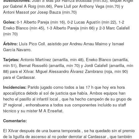
Sustituciones:
Joan S Mas por Hamza Bousbaa (min.53), Miquel Ángel
por Gabriel A Roig (min.66), Pere Llull por Anthony Vega (min.70) y
Antoni Massot por Josep Bauza (min.70)
Goles:
0-1 Alberto Pareja (min 16), 0-2 Lucas Agustín (min 22), 1-2
Eneko Blanco (min 45), 1-3 Alberto Pareja (min 66) y 2-3 Marc Calafell
(min 70)
Árbitro:
Lluís Pico Coll. asistido por Andreu Arnau Maimo y Ismael
García Navarro.
Tarjetas:
Antonio Martínez (amarilla, min 48), Eneko Blanco (amarilla,
min 51), Bernat Rosselló (amarilla, min 70) y Jordi Calafell (amarilla, min
88) para el Xilvar. Miguel Alessandro Álvarez Zambrano (roja, min 90)
para el Cardassar.
Incidencias:
Parido jugado como todos a las 17 h que hoy era hora
apocalíptica debido al sol de justicia que había. Ambos equipos han
hecho el pasillo al infantil local , que ha hecho campeón de su grupo de
2ª regional , enhorabuena a todos sus componentes incluido su staff
técnico y su mister M A Enseñat.
Comentario:
El Xilvar después de una buena temporada , se ha quedado sin el premio
de la liguilla de ascenso al no poder derrotar al Cardassar , que también