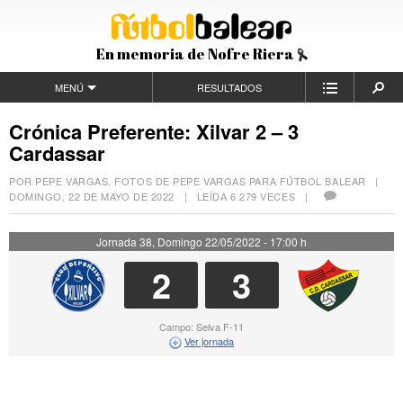
En memoria de Nofre Riera
MENÚ
RESULTADOS
Crónica Preferente: Xilvar 2 – 3
Cardassar
POR PEPE VARGAS, FOTOS DE PEPE VARGAS PARA FÚTBOL BALEAR |
DOMINGO, 22 DE MAYO DE 2022
| LEÍDA 6.279 VECES |
Jornada 38, Domingo 22/05/2022 - 17:00 h
2
3
Campo: Selva F-11
Ver jornada