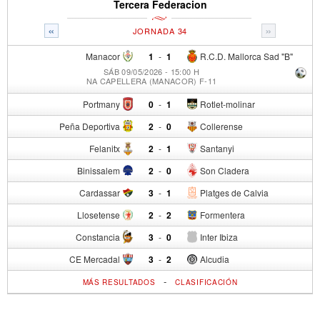
Tercera Federacion
«
»
JORNADA 34
Manacor
1
-
1
R.C.D. Mallorca Sad "B"
SÁB 09/05/2026 - 15:00 H
NA CAPELLERA (MANACOR) F-11
Portmany
0
-
1
Rotlet-molinar
Peña Deportiva
2
-
0
Collerense
Felanitx
2
-
1
Santanyi
Binissalem
2
-
0
Son Cladera
Cardassar
3
-
1
Platges de Calvia
Llosetense
2
-
2
Formentera
Constancia
3
-
0
Inter Ibiza
CE Mercadal
3
-
2
Alcudia
-
MÁS RESULTADOS
CLASIFICACIÓN