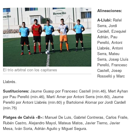
Alineaciones:
A-Llubi:
Rafel
Serra, Jordi
Cardell, Ezequiel
Adrián, Pau
Perelló, Antoni
Llabrés, Antoni
Serra, Mateu
Serra, Josep Lluís
Perelló, Francesc
El trío arbitral con los capitanes
Castell, Josep
Rosselló y Marc
Llabrés.
Sustituciones:
Jaume Guasp por Francesc Castell (min.46), Mert Ayhan
por Pau Perelló (min.46), Martí Amer por Antoni Serra (min.60), Jaume
Perelló por Antoni Llabrés (min.60) y Bartolomé Alomar por Jordi Cardell
(min.75)
Platges de Calvià «B»:
Manuel De Luis, Gabriel Contreras, Carlos Fraile,
Rubén Castro, Alejandro Mayol, Mateus Matos, Javier Tierno, Javier
Mesa, Iván Soria, Adrián Aguilo y Miguel Segura.