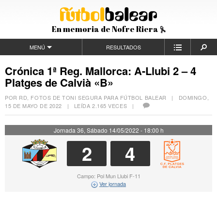
En memoria de Nofre Riera
MENÚ
RESULTADOS
Crónica 1ª Reg. Mallorca: A-Llubi 2 – 4
Platges de Calvià «B»
POR RD, FOTOS DE TONI SEGURA PARA FÚTBOL BALEAR |
DOMINGO,
15 DE MAYO DE 2022
| LEÍDA 2.165 VECES |
Jornada 36, Sábado 14/05/2022 - 18:00 h
2
4
Campo: Pol Mun Llubi F-11
Ver jornada