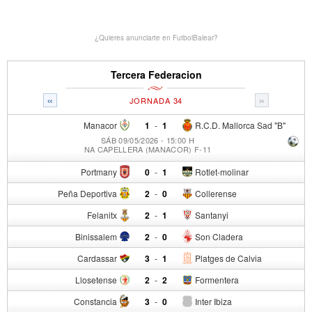
¿Quieres anunciarte en FutbolBalear?
Tercera Federacion
«
»
JORNADA 34
Manacor
1
-
1
R.C.D. Mallorca Sad "B"
SÁB 09/05/2026 - 15:00 H
NA CAPELLERA (MANACOR) F-11
Portmany
0
-
1
Rotlet-molinar
Peña Deportiva
2
-
0
Collerense
Felanitx
2
-
1
Santanyi
Binissalem
2
-
0
Son Cladera
Cardassar
3
-
1
Platges de Calvia
Llosetense
2
-
2
Formentera
Constancia
3
-
0
Inter Ibiza