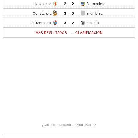
Llosetense
2
-
2
Formentera
Constancia
3
-
0
Inter Ibiza
CE Mercadal
3
-
2
Alcudia
-
MÁS RESULTADOS
CLASIFICACIÓN
¿Quieres anunciarte en FutbolBalear?