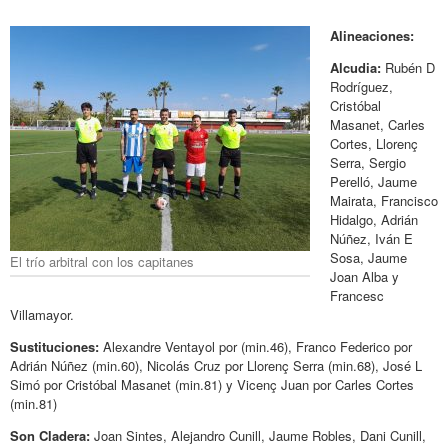
Alineaciones:
Alcudia:
Rubén D
Rodríguez,
Cristóbal
Masanet, Carles
Cortes, Llorenç
Serra, Sergio
Perelló, Jaume
Mairata, Francisco
Hidalgo, Adrián
Núñez, Iván E
Sosa, Jaume
El trío arbitral con los capitanes
Joan Alba y
Francesc
Villamayor.
Sustituciones:
Alexandre Ventayol por (min.46), Franco Federico por
Adrián Núñez (min.60), Nicolás Cruz por Llorenç Serra (min.68), José L
Simó por Cristóbal Masanet (min.81) y Vicenç Juan por Carles Cortes
(min.81)
Son Cladera:
Joan Sintes, Alejandro Cunill, Jaume Robles, Dani Cunill,