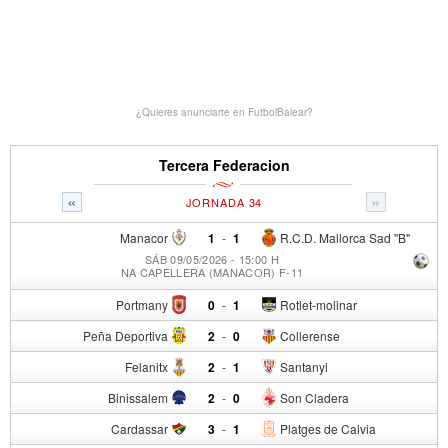
¿Quieres anunciarte en FutbolBalear?
Tercera Federacion
«
»
JORNADA 34
Manacor
1
-
1
R.C.D. Mallorca Sad "B"
SÁB 09/05/2026 - 15:00 H
NA CAPELLERA (MANACOR) F-11
Portmany
0
-
1
Rotlet-molinar
Peña Deportiva
2
-
0
Collerense
Felanitx
2
-
1
Santanyi
Binissalem
2
-
0
Son Cladera
Cardassar
3
-
1
Platges de Calvia