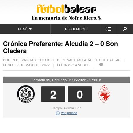
En memoria de Nofre Riera
MENÚ
RESULTADOS
Crónica Preferente: Alcudia 2 – 0 Son
Cladera
POR PEPE VARGAS, FOTOS DE PEPE VARGAS PARA FÚTBOL BALEAR |
LUNES, 2 DE MAYO DE 2022
| LEÍDA 2.714 VECES |
Jornada 35, Domingo 01/05/2022 - 17:00 h
2
0
Campo: Alcudia F-11
Ver jornada