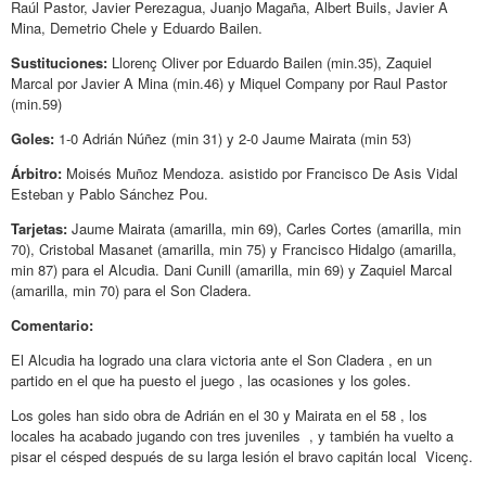
Raúl Pastor, Javier Perezagua, Juanjo Magaña, Albert Buils, Javier A
Mina, Demetrio Chele y Eduardo Bailen.
Sustituciones:
Llorenç Oliver por Eduardo Bailen (min.35), Zaquiel
Marcal por Javier A Mina (min.46) y Miquel Company por Raul Pastor
(min.59)
Goles:
1-0 Adrián Núñez (min 31) y 2-0 Jaume Mairata (min 53)
Árbitro:
Moisés Muñoz Mendoza. asistido por Francisco De Asis Vidal
Esteban y Pablo Sánchez Pou.
Tarjetas:
Jaume Mairata (amarilla, min 69), Carles Cortes (amarilla, min
70), Cristobal Masanet (amarilla, min 75) y Francisco Hidalgo (amarilla,
min 87) para el Alcudia. Dani Cunill (amarilla, min 69) y Zaquiel Marcal
(amarilla, min 70) para el Son Cladera.
Comentario:
El Alcudia ha logrado una clara victoria ante el Son Cladera , en un
partido en el que ha puesto el juego , las ocasiones y los goles.
Los goles han sido obra de Adrián en el 30 y Mairata en el 58 , los
locales ha acabado jugando con tres juveniles , y también ha vuelto a
pisar el césped después de su larga lesión el bravo capitán local Vicenç.